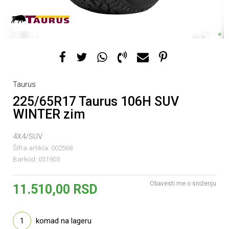
Taurus
225/65R17 Taurus 106H SUV
WINTER zim
4X4/SUV
Šifra artikla:
002568
Barkod:
051903
Obavesti me o sniženju
11.510,00
RSD
1
komad na lageru