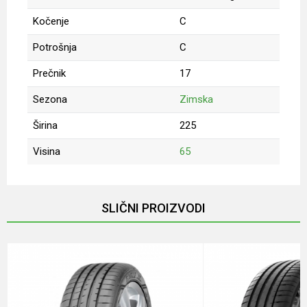
Kočenje
C
Potrošnja
C
Prečnik
17
Sezona
Zimska
Širina
225
Visina
65
Ime/Nadimak
SLIČNI PROIZVODI
Email
Poruka