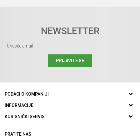
NEWSLETTER
PRIJAVITE SE
PODACI O KOMPANIJI
GUMA CENTAR DOO
INFORMACIJE
O nama
KORISNIČKI SERVIS
Srpskih Vladara 1/C
Zaposlenje
Uslovi korišćenja i prodaje
12300 Petrovac, Srbija
Saradnja
PRATITE NAS
Politika privatnosti
Telefon: