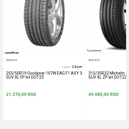
Anti-spam zaštita - izračunajte koliko je 4 + 1 :
POŠALJI
4X4/SUV
4X4/SUV
2 kom
Lager
255/50R19 Goodyear 107W EAG F1 ASY 3
315/35R22 Michelin 
SUV XL FP let DOT23
SUV XL ZP let DOT22
21.370,00
RSD
49.080,00
RSD