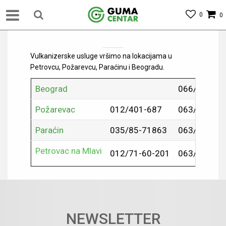
0
0
Vulkanizerske usluge vršimo na lokacijama u
Petrovcu, Požarevcu, Paraćinu i Beogradu.
Beograd
066/87-88-
Požarevac
012/401-687
063/659-01
Paraćin
035/85-71863
063/659-54
Petrovac na Mlavi
012/71-60-201
063/639-31
NEWSLETTER