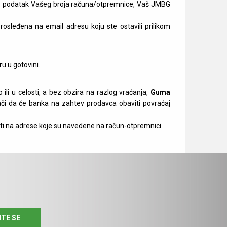
s
podatak Vašeg broja računa/otpremnice, Vaš JMBG
osleđena na email adresu koju ste ostavili prilikom
ru u gotovini.
 ili u celosti, a bez obzira na razlog vraćanja,
Guma
ači da će banka na zahtev prodavca obaviti povraćaj
ati na adrese koje su navedene na račun-otpremnici.
ITE SE