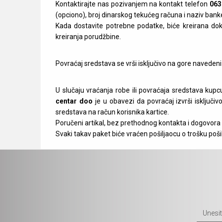
Kontaktirajte nas pozivanjem na kontakt telefon
063
(opciono), broj dinarskog tekućeg računa i naziv bank
Kada dostavite potrebne podatke, biće kreirana dok
kreiranja porudžbine.
Povraćaj sredstava se vrši isključivo na gore navedeni 
U slučaju vraćanja robe ili povraćaja sredstava kupcu
centar doo
je u obavezi da povraćaj izvrši isklju
sredstava na račun korisnika kartice.
Poručeni artikal, bez prethodnog kontakta i dogovora
Svaki takav paket biće vraćen pošiljaocu o trošku poši