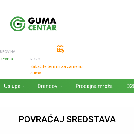
KUPOVINA
laćanja
NOVO
Zakažite termin za zamenu
guma
Usluge
Brendovi
Prodajna mreža
B2B
POVRAĆAJ SREDSTAVA