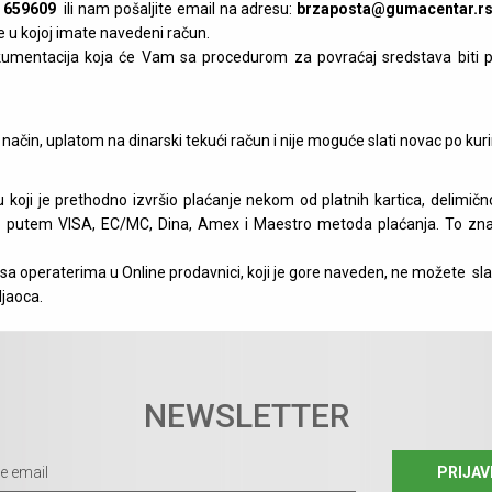
 659609
ili nam pošaljite email na adresu:
brzaposta@gumacentar.r
e u kojoj imate navedeni račun.
umentacija koja će Vam sa procedurom za povraćaj sredstava biti pr
način, uplatom na dinarski tekući račun i nije moguće slati novac po kuri
 koji je prethodno izvršio plaćanje nekom od platnih kartica, delimično
čivo putem VISA, EC/MC, Dina, Amex i Maestro metoda plaćanja. To zn
 sa operaterima u Online prodavnici, koji je gore naveden, ne možete sl
ljaoca.
NEWSLETTER
PRIJAV