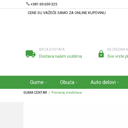
+381 69 659 325
CENE SU VAŽEĆE SAMO ZA ONLINE KUPOVINU
BRZA DOSTAVA
BEZBEDNA 
Dostava našim vozilima
Sve vrste p
Gume
Obuća
Auto delovi
GUMA CENTAR
Povraćaj sredstava