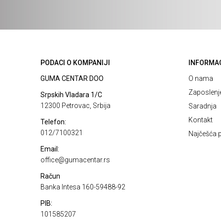
PODACI O KOMPANIJI
INFORMA
GUMA CENTAR DOO
O nama
Zaposlenj
Srpskih Vladara 1/C
12300 Petrovac, Srbija
Saradnja
Kontakt
Telefon:
012/7100321
Najčešća p
Email:
office@gumacentar.rs
Račun
Banka Intesa 160-59488-92
PIB:
101585207