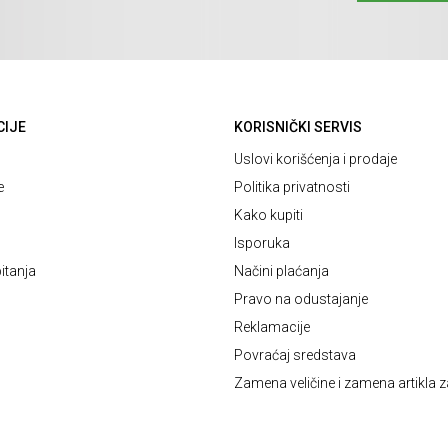
CIJE
KORISNIČKI SERVIS
Uslovi korišćenja i prodaje
e
Politika privatnosti
Kako kupiti
Isporuka
itanja
Načini plaćanja
Pravo na odustajanje
Reklamacije
Povraćaj sredstava
Zamena veličine i zamena artikla z