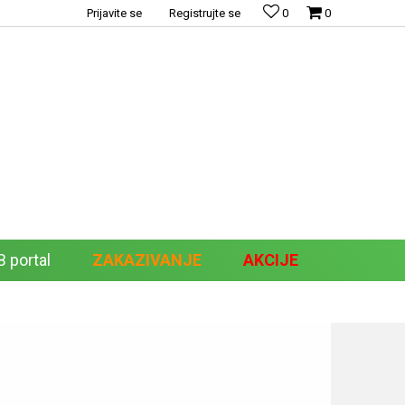
Prijavite se
Registrujte se
0
0
 portal
ZAKAZIVANJE
AKCIJE
Pretraži sajt