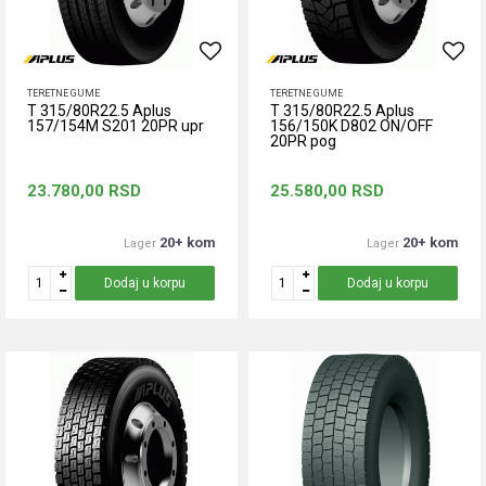
TERETNE GUME
TERETNE GUME
T 315/80R22.5 Aplus
T 315/80R22.5 Aplus
157/154M S201 20PR upr
156/150K D802 ON/OFF
20PR pog
23.780,00
RSD
25.580,00
RSD
20+ kom
20+ kom
Lager
Lager
Dodaj u korpu
Dodaj u korpu