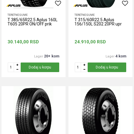
TERETNE GUME
TERETNE GUME
T 385/65R22.5 Aplus 160L
T 315/60R22.5 Aplus
T605 20PR ON/OFF prik
156/150L S202 20PR upr
30.140,00
RSD
24.910,00
RSD
20+ kom
4 kom
Lager
Lager
Dodaj u korpu
Dodaj u korpu