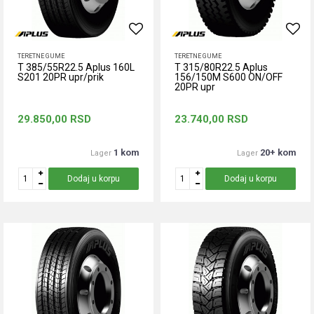
TERETNE GUME
TERETNE GUME
T 385/55R22.5 Aplus 160L
T 315/80R22.5 Aplus
S201 20PR upr/prik
156/150M S600 ON/OFF
20PR upr
29.850,00
RSD
23.740,00
RSD
1 kom
20+ kom
Lager
Lager
Dodaj u korpu
Dodaj u korpu