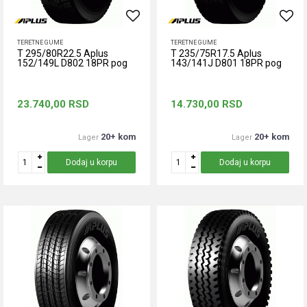
TERETNE GUME
TERETNE GUME
T 295/80R22.5 Aplus
T 235/75R17.5 Aplus
152/149L D802 18PR pog
143/141J D801 18PR pog
23.740,00
RSD
14.730,00
RSD
20+ kom
20+ kom
Lager
Lager
Dodaj u korpu
Dodaj u korpu