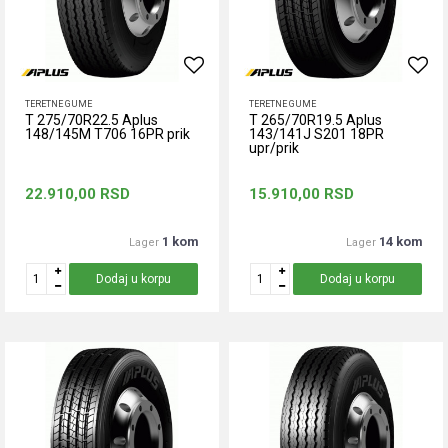
TERETNE GUME
TERETNE GUME
T 275/70R22.5 Aplus
T 265/70R19.5 Aplus
148/145M T706 16PR prik
143/141J S201 18PR
upr/prik
22.910,00
RSD
15.910,00
RSD
1 kom
14 kom
Lager
Lager
Dodaj u korpu
Dodaj u korpu