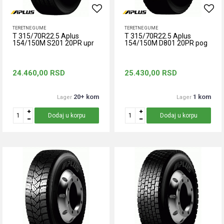
TERETNE GUME
TERETNE GUME
T 315/70R22.5 Aplus
T 315/70R22.5 Aplus
154/150M S201 20PR upr
154/150M D801 20PR pog
24.460,00
RSD
25.430,00
RSD
20+ kom
1 kom
Lager
Lager
Dodaj u korpu
Dodaj u korpu