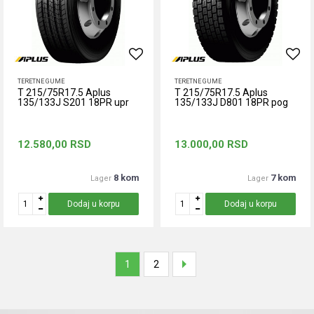
TERETNE GUME
TERETNE GUME
T 215/75R17.5 Aplus
T 215/75R17.5 Aplus
135/133J S201 18PR upr
135/133J D801 18PR pog
12.580,00
RSD
13.000,00
RSD
8 kom
7 kom
Lager
Lager
Dodaj u korpu
Dodaj u korpu
1
2