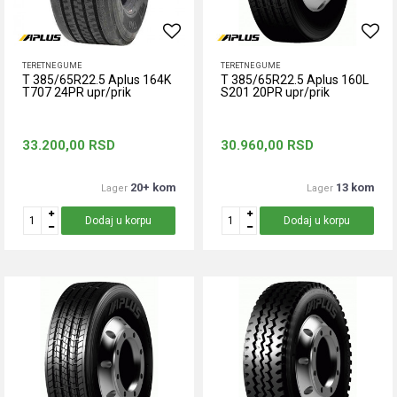
TERETNE GUME
TERETNE GUME
T 385/65R22.5 Aplus 164K
T 385/65R22.5 Aplus 160L
T707 24PR upr/prik
S201 20PR upr/prik
33.200,00
RSD
30.960,00
RSD
20+ kom
13 kom
Lager
Lager
Dodaj u korpu
Dodaj u korpu