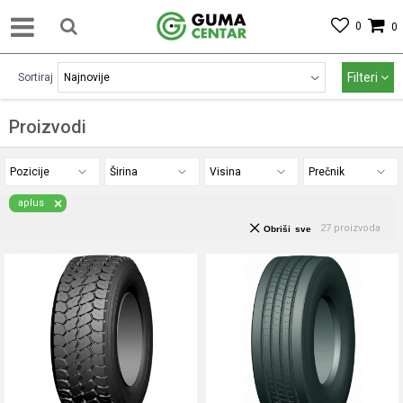
0
0
Filteri
Sortiraj
Proizvodi
Pozicije
Širina
Visina
Prečnik
aplus
27
proizvoda
Obriši sve