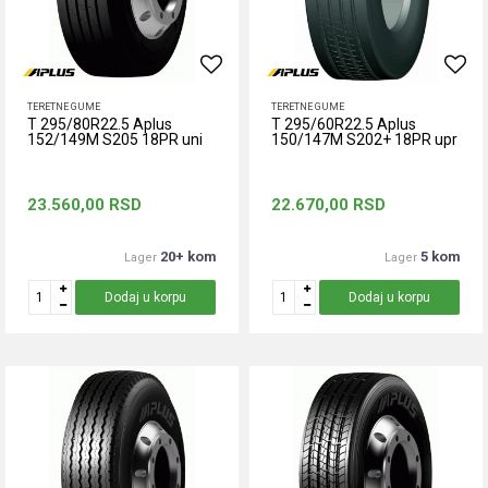
TERETNE GUME
TERETNE GUME
T 295/80R22.5 Aplus
T 295/60R22.5 Aplus
152/149M S205 18PR uni
150/147M S202+ 18PR upr
23.560,00
RSD
22.670,00
RSD
20+ kom
5 kom
Lager
Lager
Dodaj u korpu
Dodaj u korpu