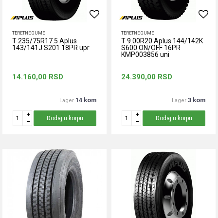
TERETNE GUME
TERETNE GUME
T 235/75R17.5 Aplus
T 9.00R20 Aplus 144/142K
143/141J S201 18PR upr
S600 ON/OFF 16PR
KMP003856 uni
14.160,00
RSD
24.390,00
RSD
14 kom
3 kom
Lager
Lager
Dodaj u korpu
Dodaj u korpu