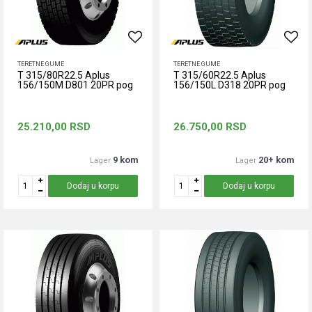
TERETNE GUME
TERETNE GUME
T 315/80R22.5 Aplus
T 315/60R22.5 Aplus
156/150M D801 20PR pog
156/150L D318 20PR pog
25.210,00
RSD
26.750,00
RSD
9 kom
20+ kom
Lager
Lager
Dodaj u korpu
Dodaj u korpu