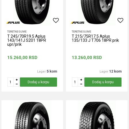
TERETNE GUME
TERETNE GUME
T 245/70R19.5 Aplus
T 215/75R17.5 Aplus
143/141J S201 18PR
135/133 J T706 18PR prik
upr/prik
15.260,00
RSD
13.260,00
RSD
5 kom
12 kom
Lager
Lager
Dodaj u korpu
Dodaj u korpu