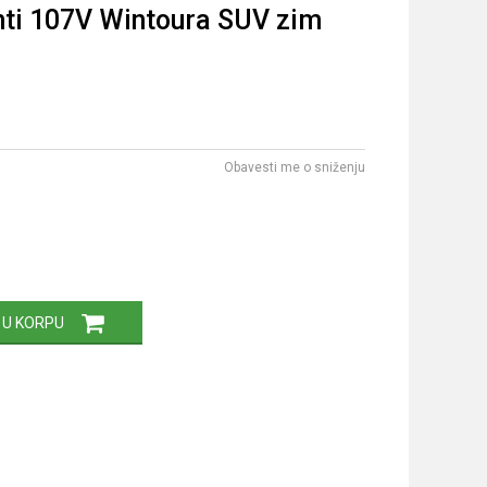
ti 107V Wintoura SUV zim
Obavesti me o sniženju
 U KORPU