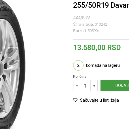
255/50R19 Davan
4X4/SUV
Šifra artikla:
010242
Barkod:
505904
13.580,00
RSD
2
komada na lageru
Količina:
DODAJ
Sačuvajte u listi želja