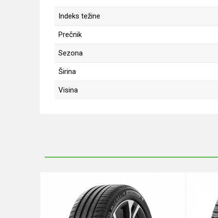
Indeks težine
Prečnik
Sezona
Širina
Visina
Ime/Nadimak
Poruka