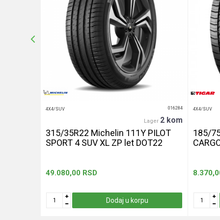
Anti-spam zaštita - izračunajte koliko je 2 + 3 :
POŠALJI
011993
016284
4X4/SUV
4X4/SUV
2 kom
2 kom
ager
Lager
W EAG F1
315/35R22 Michelin 111Y PILOT
185/75
3
SPORT 4 SUV XL ZP let DOT22
CARGO
49.080,00
RSD
8.370,0
u
Dodaj u korpu