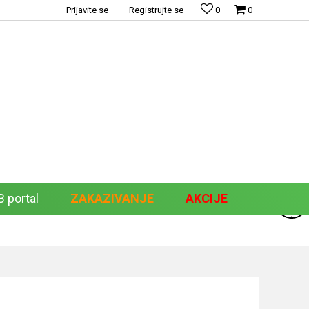
Prijavite se
Registrujte se
0
0
 portal
ZAKAZIVANJE
AKCIJE
Pretraži sajt