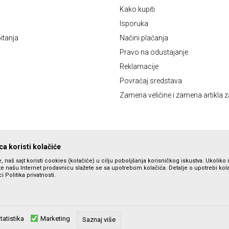
Kako kupiti
Isporuka
itanja
Načini plaćanja
Pravo na odustajanje
Reklamacije
Povraćaj sredstava
Zamena veličine i zamena artikla z
a koristi kolačiće
, naš sajt koristi cookies (kolačiće) u cilju poboljšanja korisničkog iskustva. Ukoliko 
ite našu Internet prodavnicu slažete se sa upotrebom kolačića. Detalje o upotrebi ko
i Politika privatnosti.
tatistika
Marketing
zu slika i samih cena, ali ne možemo garantovati da su sve informacije komplet
Saznaj više
su dostupni u svakom trenutku. Raspoloživost robe možete proveriti pozivom