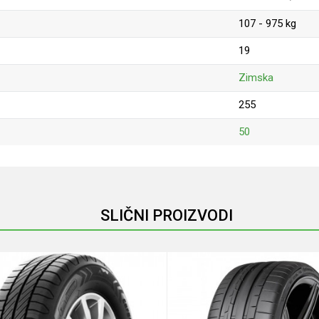
107 - 975 kg
19
Zimska
255
50
Email
SLIČNI PROIZVODI