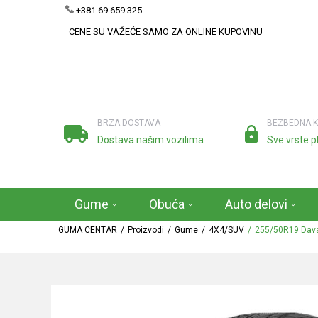
+381 69 659 325
CENE SU VAŽEĆE SAMO ZA ONLINE KUPOVINU
BRZA DOSTAVA
BEZBEDNA 
Dostava našim vozilima
Sve vrste p
Gume
Obuća
Auto delovi
GUMA CENTAR
Proizvodi
Gume
4X4/SUV
255/50R19 Dava