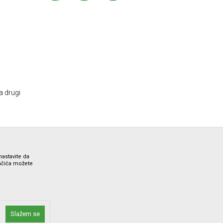
a drugi
nastavite da
lačića možete
ne i bez grešaka. Svi artikli prikazani na sajtu su deo naše
Slažem se
 Call Centra na 012/7100321.