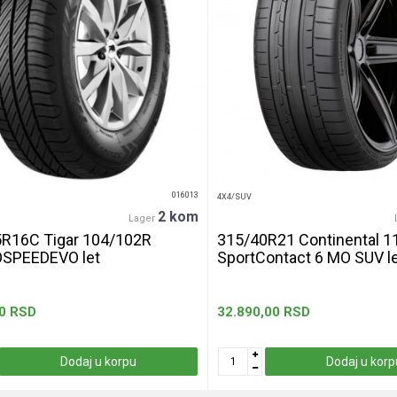
016013
4X4/SUV
2 kom
Lager
R16C Tigar 104/102R
315/40R21 Continental 1
SPEEDEVO let
SportContact 6 MO SUV l
0
RSD
32.890,00
RSD
Dodaj u korpu
Dodaj u korp