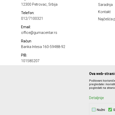
12300 Petrovac, Srbija
Saradnja
Kontakt
Telefon:
012/7100321
Najčešća p
Email:
office@gumacentar.rs
Račun
Banka Intesa 160-59488-92
PIB:
101585207
Matični broj:
Ova web-stranic
17100980
Poštovani korisniče
pregledate i korist
pogledati na stranic
Detaljnije
Nužni
S
Nastojimo da budemo što precizniji u opisu proizvoda, prika
ponude i ne podrazumeva da 