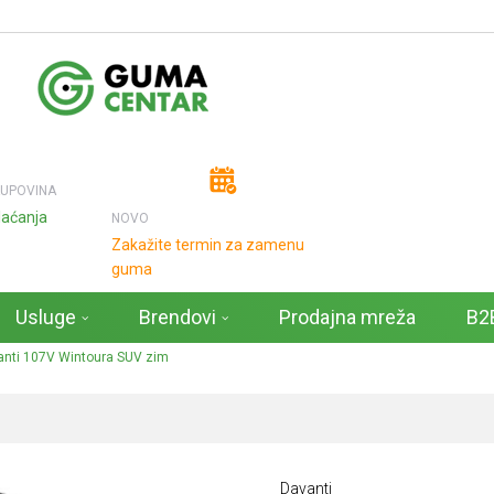
KUPOVINA
laćanja
NOVO
Zakažite termin za zamenu
guma
Usluge
Brendovi
Prodajna mreža
B2B
nti 107V Wintoura SUV zim
Davanti