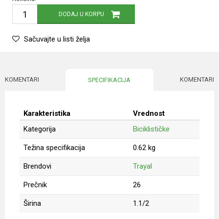
DODAJ U KORPU
Sačuvajte u listi želja
KOMENTARI
KOMENTARI
SPECIFIKACIJA
Karakteristika
Vrednost
Kategorija
Biciklističke
Težina specifikacija
0.62 kg
Brendovi
Trayal
Prečnik
26
Širina
1.1/2