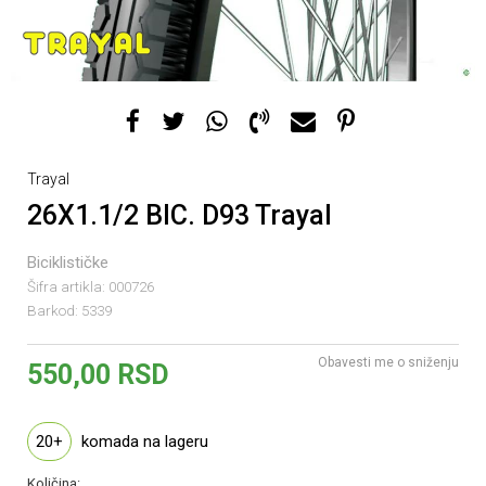
Trayal
26X1.1/2 BIC. D93 Trayal
Biciklističke
Šifra artikla:
000726
Barkod:
5339
Obavesti me o sniženju
550,00
RSD
20+
komada na lageru
Količina: