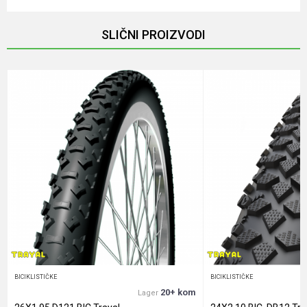
Ime/Nadimak
SLIČNI PROIZVODI
Email
Poruka
Anti-spam zaštita - izračunajte koliko je 9 - 4 :
POŠALJI
BICIKLISTIČKE
BICIKLISTIČKE
20+ kom
Lager