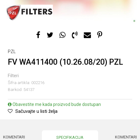
PZL
FV WA411400 (10.26.08/20) PZL
Filteri
Šifra artikla:
002216
Barkod:
54137
Obavestite me kada proizvod bude dostupan
Sačuvajte u listi želja
KOMENTARI
KOMENTARI
SPECIFIKACIJA