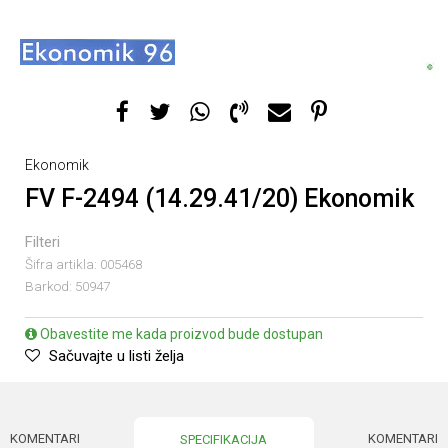
Ekonomik
FV F-2494 (14.29.41/20) Ekonomik
Filteri
Šifra artikla:
005468
Barkod:
50947
Obavestite me kada proizvod bude dostupan
Sačuvajte u listi želja
KOMENTARI
KOMENTARI
SPECIFIKACIJA