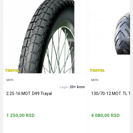
Poruka
Anti-spam zaštita - izračunajte koliko je 9 - 4 :
POŠALJI
MOTO
MOTO
20+ kom
Lager
2.25-16 MOT. D49 Trayal
130/70-12 MOT. TL Tr
1.250,00
RSD
4.080,00
RSD