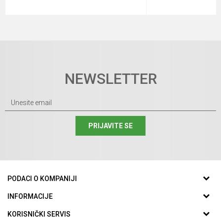
NEWSLETTER
PRIJAVITE SE
PODACI O KOMPANIJI
GUMA CENTAR DOO
INFORMACIJE
O nama
KORISNIČKI SERVIS