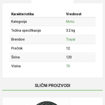
Karakteristika
Vrednost
Kategorija
Moto
Težina specifikacija
3.2 kg
Brendovi
Trayal
Prečnik
12
Širina
120
Visina
70
Ime/Nadimak
SLIČNI PROIZVODI
Email