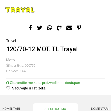
Trayal
120/70-12 MOT. TL Trayal
Moto
Šifra artikla:
000759
Barkod:
5364
Obavestite me kada proizvod bude dostupan
Sačuvajte u listi želja
KOMENTARI
KOMENTARI
SPECIFIKACIJA