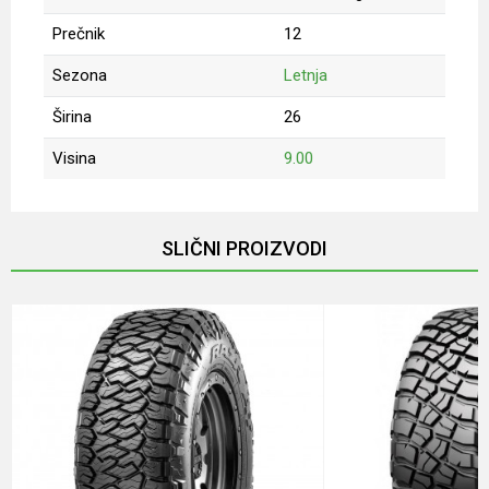
Prečnik
12
Sezona
Letnja
Širina
26
Visina
9.00
Ime/Nadimak
SLIČNI PROIZVODI
Email
Poruka