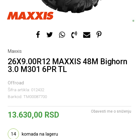
Maxxis
26X9.00R12 MAXXIS 48M Bighorn
3.0 M301 6PR TL
Offroad
Šifra artikla:
012432
Barkod:
TM00087700
Obavesti me o sniženju
13.630,00
RSD
14
komada na lageru