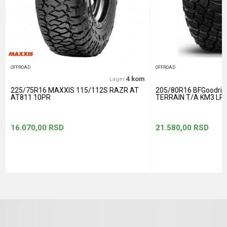
Anti-spam zaštita - izračunajte koliko je 4 + 1 :
POŠALJI
OFFROAD
OFFROAD
4 kom
Lager
225/75R16 MAXXIS 115/112S RAZR AT
205/80R16 BFGoodri
AT811 10PR
TERRAIN T/A KM3 LRE
16.070,00
RSD
21.580,00
RSD