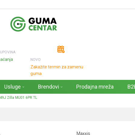
KUPOVINA
laćanja
NOVO
Zakažite termin za zamenu
guma
Usluge
Brendovi
Prodajna mreža
B2B
49J Zilla MU01 6PR TL
Maxxis