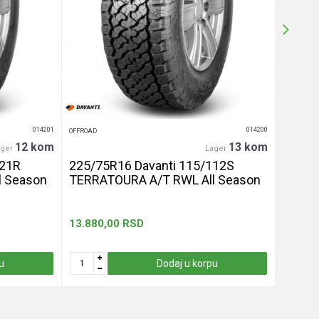
014201
014200
OFFROAD
OFFROAD
12 kom
13 kom
ager
Lager
121R
225/75R16 Davanti 115/112S
285/7
l Season
TERRATOURA A/T RWL All Season
Terrat
13.880,00
RSD
20.680
u
Dodaj u korpu