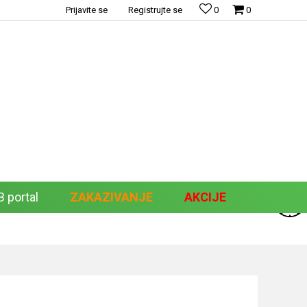
Prijavite se
Registrujte se
0
0
 portal
ZAKAZIVANJE
AKCIJE
Pretraži sajt