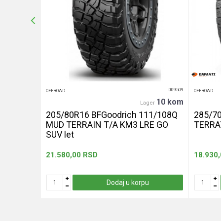
POŠALJI
012414
009509
OFFROAD
OFFROAD
4 kom
10 kom
ager
Lager
112S
205/80R16 BFGoodrich 111/108Q
285/70
MUD TERRAIN T/A KM3 LRE GO
TERRA
SUV let
21.580,00
RSD
18.930
u
Dodaj u korpu