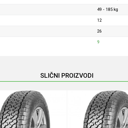
49 - 185 kg
12
26
9
Email
SLIČNI PROIZVODI