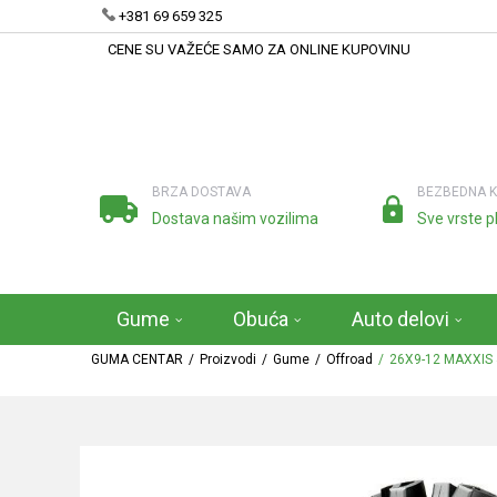
+381 69 659 325
CENE SU VAŽEĆE SAMO ZA ONLINE KUPOVINU
BRZA DOSTAVA
BEZBEDNA 
Dostava našim vozilima
Sve vrste p
Gume
Obuća
Auto delovi
GUMA CENTAR
Proizvodi
Gume
Offroad
26X9-12 MAXXIS 