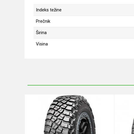
Indeks težine
Prečnik
Širina
Visina
Ime/Nadimak
Poruka
Anti-spam zaštita - izračunajte koliko je 2 + 3 :