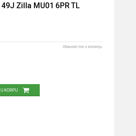
49J Zilla MU01 6PR TL
Obavesti me o sniženju
 U KORPU