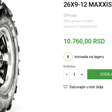
26X9-12 MAXXIS 
Offroad
Šifra artikla:
012449
Barkod:
ETM00042100
10.760,00
RSD
8
komada na lageru
Količina:
DODAJ
Sačuvajte u listi želja