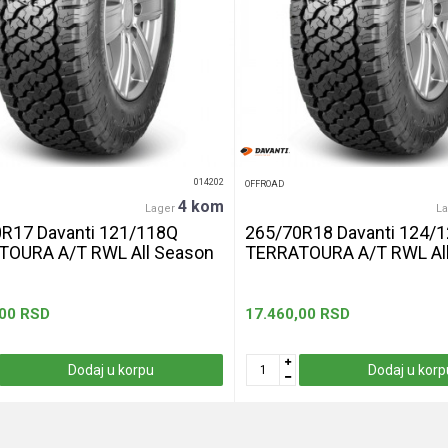
014202
OFFROAD
4 kom
Lager
L
R17 Davanti 121/118Q
265/70R18 Davanti 124/
TOURA A/T RWL All Season
TERRATOURA A/T RWL Al
,00
RSD
17.460,00
RSD
Dodaj u korpu
Dodaj u korp