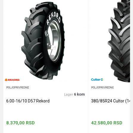
Poruka
Anti-spam zaštita - izračunajte koliko je 9 - 4 :
POŠALJI
POLJOPRIVREDNE
POLJOPRIVREDNE
6 kom
Lager
6.00-16/10 D57 Rekord
380/85R24 Cultor (14
8.370,00
RSD
42.580,00
RSD