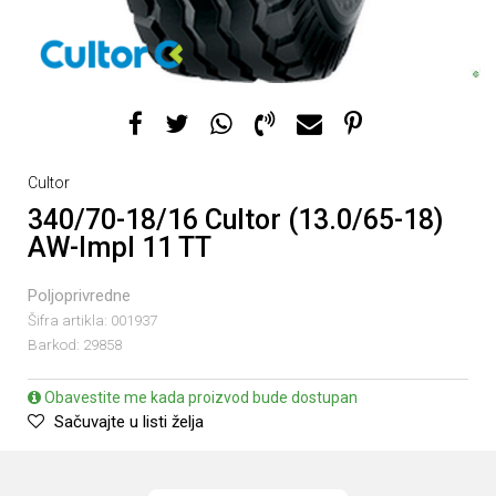
Cultor
340/70-18/16 Cultor (13.0/65-18)
AW-Impl 11 TT
Poljoprivredne
Šifra artikla:
001937
Barkod:
29858
Obavestite me kada proizvod bude dostupan
Sačuvajte u listi želja