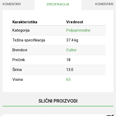
KOMENTARI
KOMENTARI
SPECIFIKACIJA
Karakteristika
Vrednost
Kategorija
Poljoprivredne
Težina specifikacija
37.4 kg
Brendovi
Cultor
Prečnik
18
Širina
13.0
Visina
65
Ime/Nadimak
SLIČNI PROIZVODI
Email