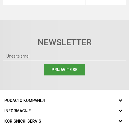
NEWSLETTER
PRIJAVITE SE
PODACI O KOMPANIJI
GUMA CENTAR DOO
INFORMACIJE
O nama
KORISNIČKI SERVIS
Srpskih Vladara 1/C
Zaposlenje