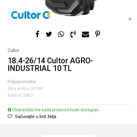
Cultor
18.4-26/14 Cultor AGRO-
INDUSTRIAL 10 TL
Poljoprivredne
Šifra artikla:
001981
Barkod:
29821
Obavestite me kada proizvod bude dostupan
Sačuvajte u listi želja