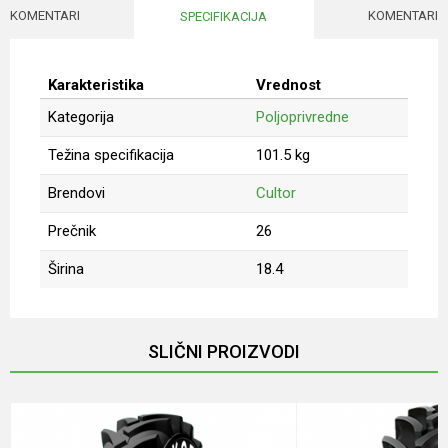
KOMENTARI
KOMENTARI
SPECIFIKACIJA
Karakteristika
Vrednost
Kategorija
Poljoprivredne
Težina specifikacija
101.5 kg
Brendovi
Cultor
Prečnik
26
Širina
18.4
Ime/Nadimak
SLIČNI PROIZVODI
Email