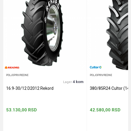
Poruka
Anti-spam zaštita - izračunajte koliko je 2 + 3 :
POŠALJI
POLJOPRIVREDNE
POLJOPRIVREDNE
4 kom
Lager
16.9-30/12 D2012 Rekord
380/85R24 Cultor (14
53.130,00
RSD
42.580,00
RSD