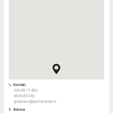
Kontakt
035/85-71-863
063/659-546
gcparacin@gumacentar.rs
Adresa