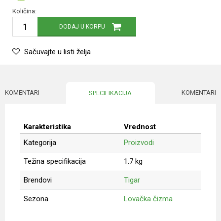
Količina:
DODAJ U KORPU
Sačuvajte u listi želja
KOMENTARI
KOMENTARI
SPECIFIKACIJA
Karakteristika
Vrednost
Kategorija
Proizvodi
Težina specifikacija
1.7 kg
Brendovi
Tigar
Sezona
Lovačka čizma
Ime/Nadimak