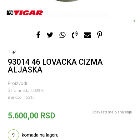
Tigar
93014 46 LOVACKA CIZMA
ALJASKA
Proizvodi
Šifra artikla:
000976
Barkod:
15315
Obavesti me o sniženju
5.600,00
RSD
9
komada na lageru