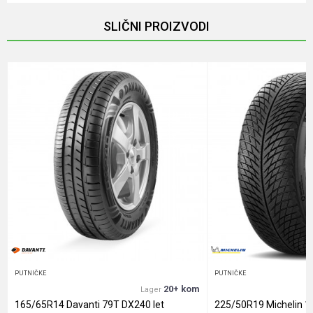
SLIČNI PROIZVODI
Email
Poruka
Anti-spam zaštita - izračunajte koliko je 2 + 3 :
POŠALJI
PUTNIČKE
PUTNIČKE
20+ kom
Lager
165/65R14 Davanti 79T DX240 let
225/50R19 Michelin 1