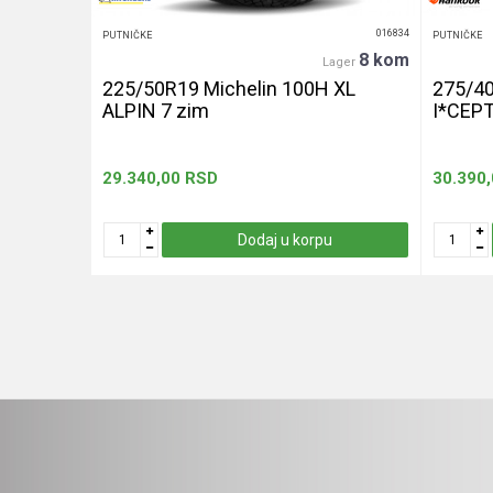
016439
016834
PUTNIČKE
PUTNIČKE
20+ kom
8 kom
er
Lager
240 let
225/50R19 Michelin 100H XL
275/4
ALPIN 7 zim
I*CEP
29.340,00
RSD
30.390
u
Dodaj u korpu