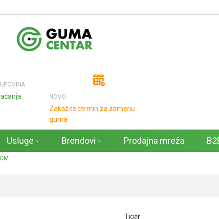
KUPOVINA
laćanja
NOVO
Zakažite termin za zamenu
guma
Usluge
Brendovi
Prodajna mreža
B2B
NOM
Tigar