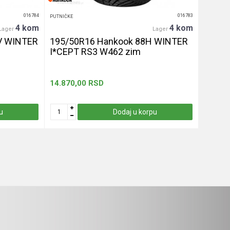
016784
016783
PUTNIČKE
PUTNIČKE
4 kom
4 kom
Lager
Lager
V WINTER
195/50R16 Hankook 88H WINTER
255/4
I*CEPT RS3 W462 zim
let
14.870,00
RSD
13.330
u
Dodaj u korpu