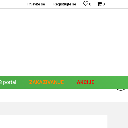
Prijavite se
Registrujte se
0
0
 portal
ZAKAZIVANJE
AKCIJE
Pretraži sajt