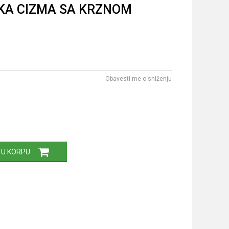
CKA CIZMA SA KRZNOM
Obavesti me o sniženju
 U KORPU