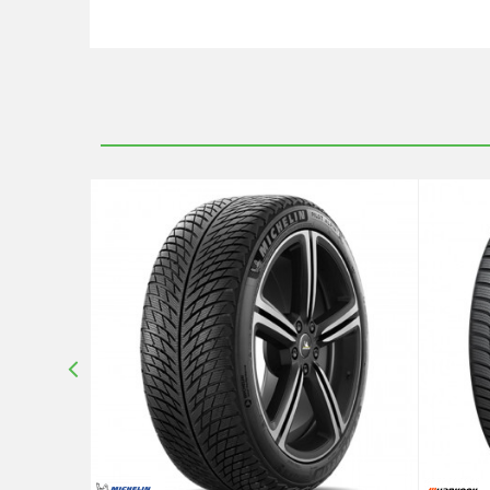
Ime/Nadimak
Poruka
Anti-spam zaštita - izračunajte koliko je 4 + 1 :
POŠALJI