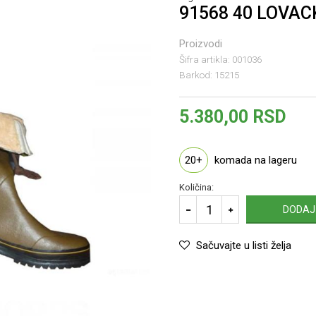
91568 40 LOVA
Proizvodi
Šifra artikla:
001036
Barkod:
15215
5.380,00
RSD
20+
komada na lageru
Količina:
DODAJ
Sačuvajte u listi želja