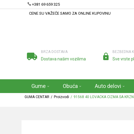
+381 69 659 325
CENE SU VAŽEĆE SAMO ZA ONLINE KUPOVINU
BRZA DOSTAVA
BEZBEDNA 
Dostava našim vozilima
Sve vrste p
Gume
Obuća
Auto delovi
GUMA CENTAR
Proizvodi
91568 40 LOVACKA CIZMA SA KRZ