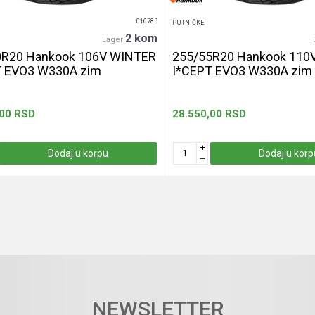
016785
PUTNIČKE
2 kom
Lager
0R20 Hankook 106V WINTER
255/55R20 Hankook 110
T EVO3 W330A zim
I*CEPT EVO3 W330A zim
,00
RSD
28.550,00
RSD
Dodaj u korpu
Dodaj u korp
NEWSLETTER