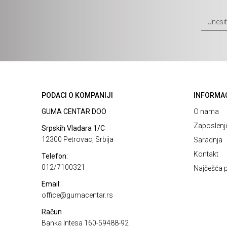
PODACI O KOMPANIJI
INFORMA
GUMA CENTAR DOO
O nama
Zaposlenj
Srpskih Vladara 1/C
12300 Petrovac, Srbija
Saradnja
Kontakt
Telefon:
012/7100321
Najčešća p
Email:
office@gumacentar.rs
Račun
Banka Intesa 160-59488-92