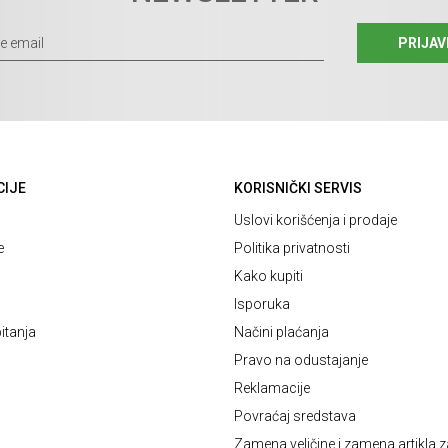
PRIJAV
CIJE
KORISNIČKI SERVIS
Uslovi korišćenja i prodaje
e
Politika privatnosti
Kako kupiti
Isporuka
itanja
Načini plaćanja
Pravo na odustajanje
Reklamacije
Povraćaj sredstava
Zamena veličine i zamena artikla z