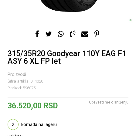
315/35R20 Goodyear 110Y EAG F1
ASY 6 XL FP let
Proizvodi
Šifra artikla:
014020
Barkod:
596075
Obavesti me o sniženju
36.520,00
RSD
2
komada na lageru