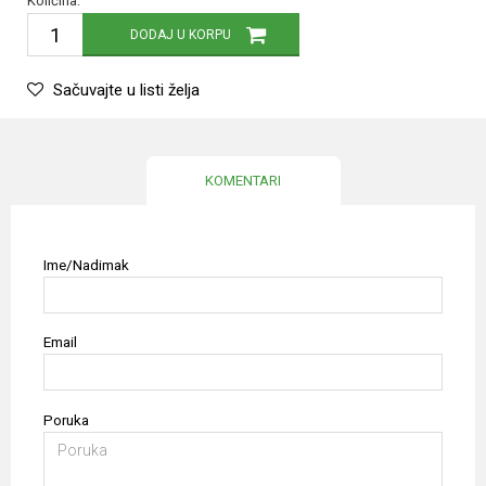
Količina:
DODAJ U KORPU
Sačuvajte u listi želja
KOMENTARI
Ime/Nadimak
Email
Poruka