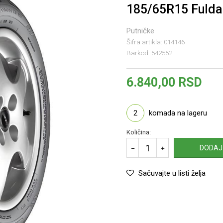
185/65R15 Fuld
Putničke
Šifra artikla:
014146
Barkod:
542552
6.840,00
RSD
2
komada na lageru
Količina:
DODAJ
Sačuvajte u listi želja