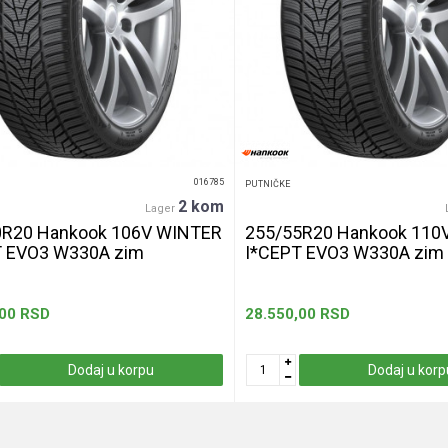
016785
PUTNIČKE
2 kom
Lager
0R20 Hankook 106V WINTER
255/55R20 Hankook 110
T EVO3 W330A zim
I*CEPT EVO3 W330A zim
,00
RSD
28.550,00
RSD
Dodaj u korpu
Dodaj u korp