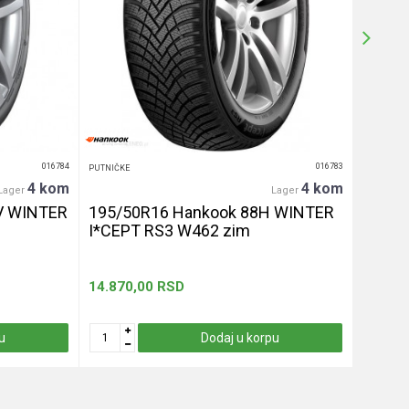
016784
016783
PUTNIČKE
PUTNIČKE
4 kom
4 kom
Lager
Lager
V WINTER
195/50R16 Hankook 88H WINTER
255/4
I*CEPT RS3 W462 zim
let
14.870,00
RSD
13.330
u
Dodaj u korpu