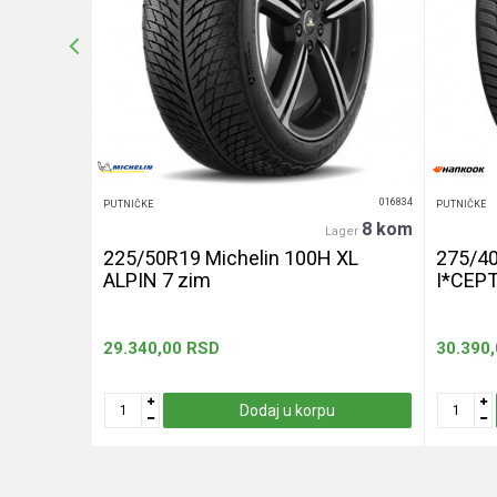
POŠALJI
016439
016834
PUTNIČKE
PUTNIČKE
20+ kom
8 kom
er
Lager
240 let
225/50R19 Michelin 100H XL
275/4
ALPIN 7 zim
I*CEP
29.340,00
RSD
30.390
u
Dodaj u korpu