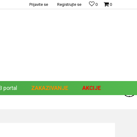
Prijavite se
Registrujte se
0
0
 portal
ZAKAZIVANJE
AKCIJE
Pretraži sajt