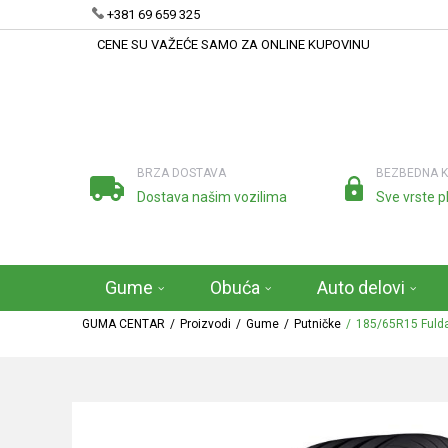
+381 69 659 325
CENE SU VAŽEĆE SAMO ZA ONLINE KUPOVINU
BRZA DOSTAVA
BEZBEDNA 
Dostava našim vozilima
Sve vrste p
Gume
Obuća
Auto delovi
GUMA CENTAR
Proizvodi
Gume
Putničke
185/65R15 Fuld