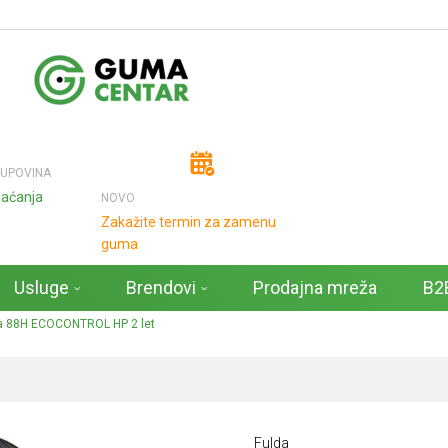
KUPOVINA
laćanja
NOVO
Zakažite termin za zamenu
guma
Usluge
Brendovi
Prodajna mreža
B2B
a 88H ECOCONTROL HP 2 let
Fulda