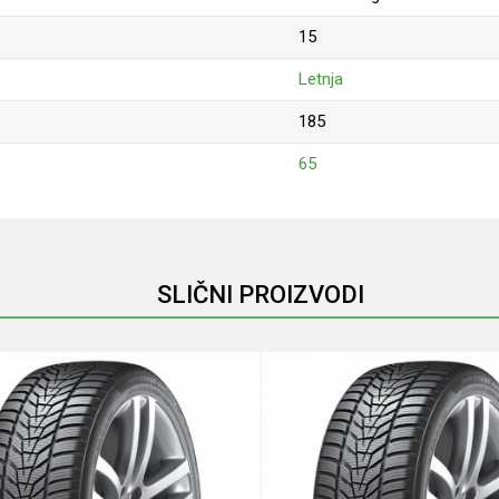
15
Letnja
185
65
Email
SLIČNI PROIZVODI