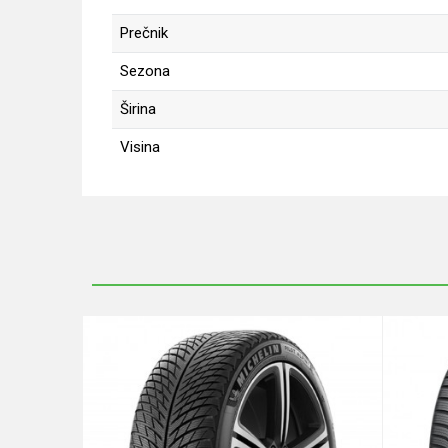
Prečnik
Sezona
Širina
Visina
Ime/Nadimak
Poruka
Anti-spam zaštita - izračunajte koliko je 6 - 1 :