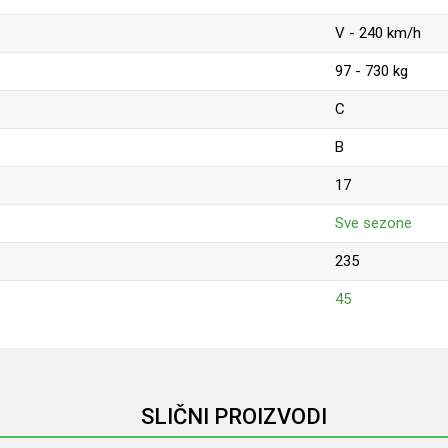
V - 240 km/h
97 - 730 kg
C
B
17
Sve sezone
235
45
Email
SLIČNI PROIZVODI