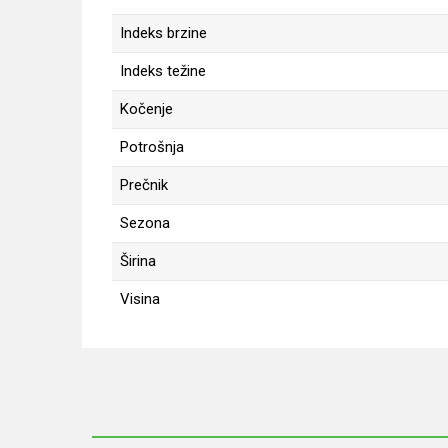
Indeks brzine
Indeks težine
Kočenje
Potrošnja
Prečnik
Sezona
Širina
Visina
Ime/Nadimak
Poruka