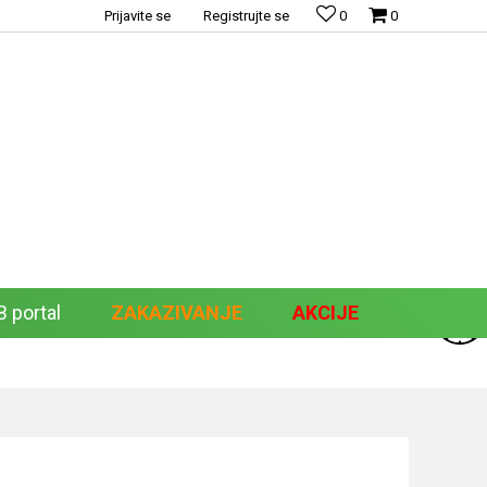
Prijavite se
Registrujte se
0
0
 portal
ZAKAZIVANJE
AKCIJE
Pretraži sajt