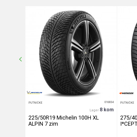
Anti-spam zaštita - izračunajte koliko je 9 - 4 :
POŠALJI
016439
016834
PUTNIČKE
PUTNIČKE
20+ kom
8 kom
er
Lager
240 let
225/50R19 Michelin 100H XL
275/4
ALPIN 7 zim
I*CEP