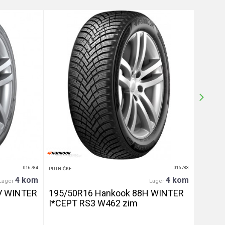
016784
016783
PUTNIČKE
PUTNIČKE
4 kom
4 kom
Lager
Lager
V WINTER
195/50R16 Hankook 88H WINTER
255/4
I*CEPT RS3 W462 zim
let