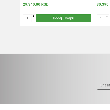
29.340,00
RSD
30.390
u
Dodaj u korpu