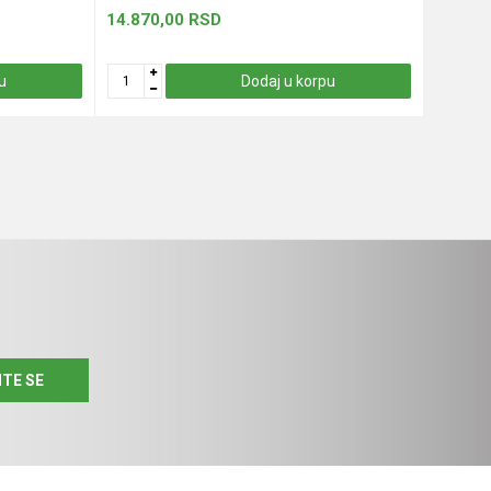
14.870,00
RSD
13.330
u
Dodaj u korpu
ITE SE