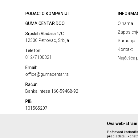
PODACI O KOMPANIJI
INFORMA
GUMA CENTAR DOO
O nama
Zaposlenj
Srpskih Vladara 1/C
12300 Petrovac, Srbija
Saradnja
Kontakt
Telefon:
012/7100321
Najčešća p
Email:
office@gumacentar.rs
Račun
Banka Intesa 160-59488-92
PIB:
101585207
Matični broj:
Ova web-stranic
17100980
Poštovani korisniče
pregledate i korist