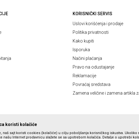
CIJE
KORISNIČKI SERVIS
Uslovi korišćenja i prodaje
e
Politika privatnosti
Kako kupiti
Isporuka
itanja
Načini plaćanja
Pravo na odustajanje
Reklamacije
Povraćaj sredstava
Zamena veličine i zamena artikla z
a koristi kolačiće
, naš sajt koristi cookies (kolačiće) u cilju poboljšanja korisničkog iskustva. Ukoliko 
ite našu Internet prodavnicu slažete se sa upotrebom kolačića. Detalje o upotrebi ko