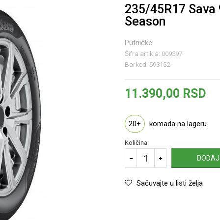
235/45R17 Sava 
Season
Putničke
Šifra artikla:
009397
Barkod:
593152
11.390,00
RSD
20+
komada na lageru
Količina:
DODAJ
Sačuvajte u listi želja