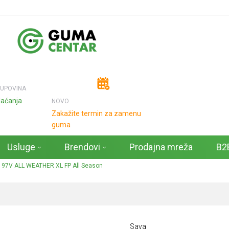
KUPOVINA
laćanja
NOVO
Zakažite termin za zamenu
guma
Usluge
Brendovi
Prodajna mreža
B2B
 97V ALL WEATHER XL FP All Season
Sava