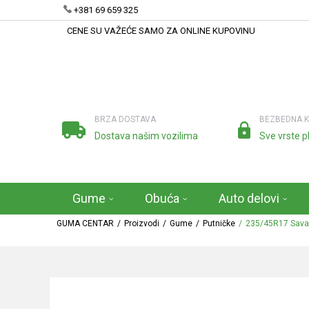
+381 69 659 325
CENE SU VAŽEĆE SAMO ZA ONLINE KUPOVINU
BRZA DOSTAVA
BEZBEDNA 
Dostava našim vozilima
Sve vrste p
Gume
Obuća
Auto delovi
GUMA CENTAR
Proizvodi
Gume
Putničke
235/45R17 Sava