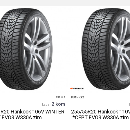
016785
PUTNIČKE
2 kom
Lager
0R20 Hankook 106V WINTER
255/55R20 Hankook 110
T EVO3 W330A zim
I*CEPT EVO3 W330A zim