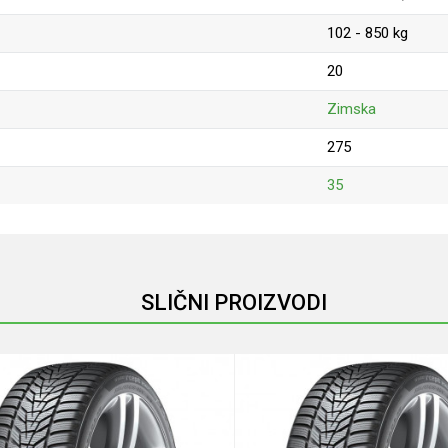
102 - 850 kg
20
Zimska
275
35
Email
SLIČNI PROIZVODI