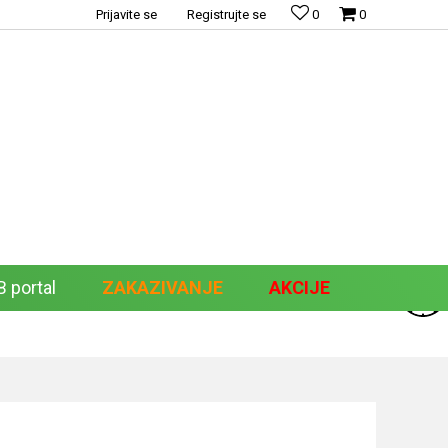
Prijavite se
Registrujte se
0
0
 portal
ZAKAZIVANJE
AKCIJE
Pretraži sajt