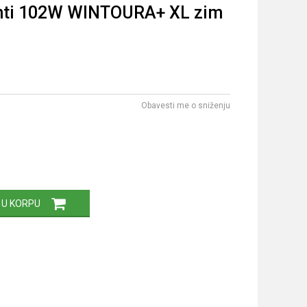
nti 102W WINTOURA+ XL zim
Obavesti me o sniženju
 U KORPU