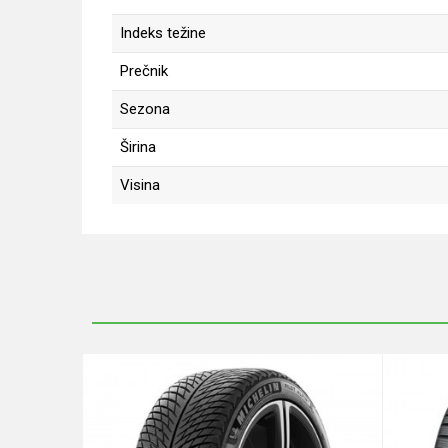
Indeks težine
Prečnik
Sezona
Širina
Visina
Ime/Nadimak
Poruka