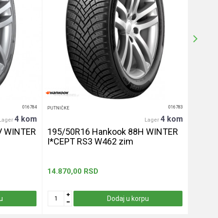
016784
016783
PUTNIČKE
PUTNIČKE
4 kom
4 kom
Lager
Lager
V WINTER
195/50R16 Hankook 88H WINTER
255/4
I*CEPT RS3 W462 zim
let
14.870,00
RSD
13.330
u
Dodaj u korpu