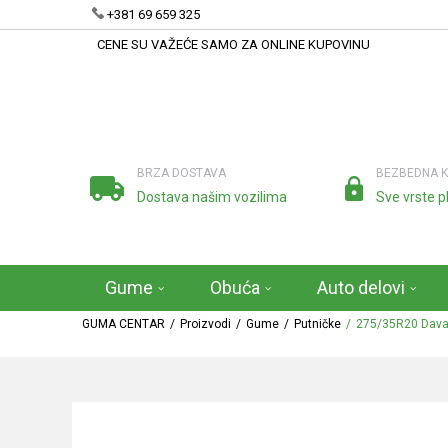
+381 69 659 325
CENE SU VAŽEĆE SAMO ZA ONLINE KUPOVINU
BRZA DOSTAVA
BEZBEDNA 
Dostava našim vozilima
Sve vrste p
Gume
Obuća
Auto delovi
GUMA CENTAR
Proizvodi
Gume
Putničke
275/35R20 Dava