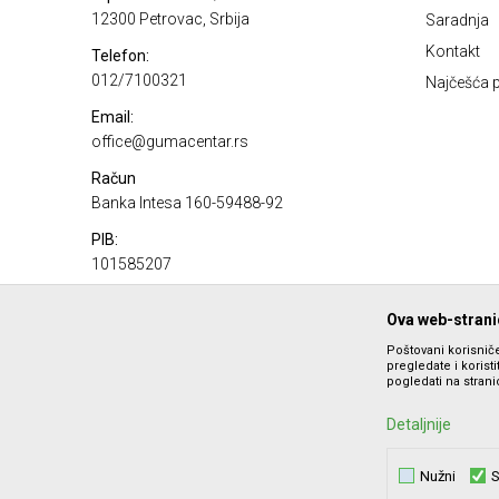
12300 Petrovac, Srbija
Saradnja
Kontakt
Telefon:
012/7100321
Najčešća p
Email:
office@gumacentar.rs
Račun
Banka Intesa 160-59488-92
PIB:
101585207
Matični broj:
Ova web-stranic
17100980
Poštovani korisniče
pregledate i korist
pogledati na stranic
Detaljnije
Nužni
S
Nastojimo da budemo što precizniji u opisu proizvoda, prika
ponude i ne podrazumeva da 