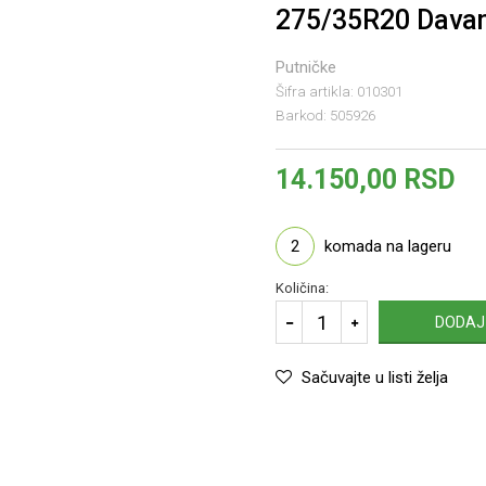
275/35R20 Dava
Putničke
Šifra artikla:
010301
Barkod:
505926
14.150,00
RSD
2
komada na lageru
Količina:
DODAJ
Sačuvajte u listi želja