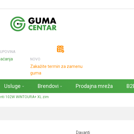
KUPOVINA
laćanja
NOVO
Zakažite termin za zamenu
guma
Usluge
Brendovi
Prodajna mreža
B2B
nti 102W WINTOURA+ XL zim
Davanti