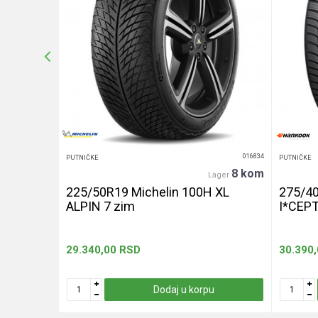
Anti-spam zaštita - izračunajte koliko je 4 + 1 :
POŠALJI
016439
016834
PUTNIČKE
PUTNIČKE
20+ kom
8 kom
er
Lager
240 let
225/50R19 Michelin 100H XL
275/4
ALPIN 7 zim
I*CEP
29.340,00
RSD
30.390
u
Dodaj u korpu