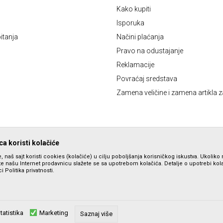
Kako kupiti
Isporuka
itanja
Načini plaćanja
Pravo na odustajanje
Reklamacije
Povraćaj sredstava
Zamena veličine i zamena artikla z
a koristi kolačiće
, naš sajt koristi cookies (kolačiće) u cilju poboljšanja korisničkog iskustva. Ukoliko 
ite našu Internet prodavnicu slažete se sa upotrebom kolačića. Detalje o upotrebi ko
i Politika privatnosti.
tatistika
Marketing
zu slika i samih cena, ali ne možemo garantovati da su sve informacije komplet
Saznaj više
su dostupni u svakom trenutku. Raspoloživost robe možete proveriti pozivom