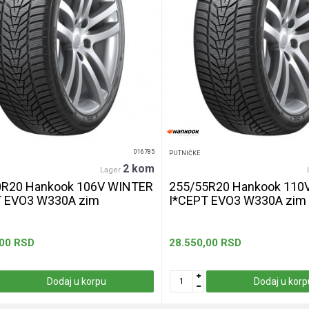
016785
PUTNIČKE
2 kom
Lager
0R20 Hankook 106V WINTER
255/55R20 Hankook 110
T EVO3 W330A zim
I*CEPT EVO3 W330A zim
,00
RSD
28.550,00
RSD
Dodaj u korpu
Dodaj u korp