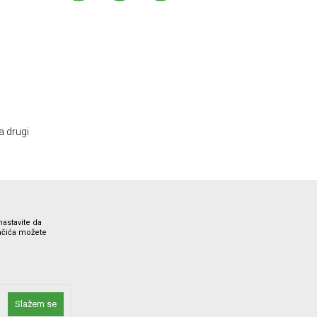
a drugi
nastavite da
lačića možete
ne i bez grešaka. Svi artikli prikazani na sajtu su deo naše
Slažem se
 Call Centra na 012/7100321.