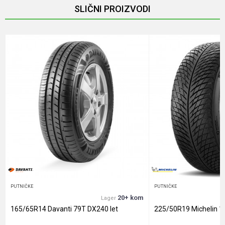
SLIČNI PROIZVODI
Email
Poruka
Anti-spam zaštita - izračunajte koliko je 2 + 3 :
POŠALJI
PUTNIČKE
PUTNIČKE
20+ kom
Lager
165/65R14 Davanti 79T DX240 let
225/50R19 Michelin 1