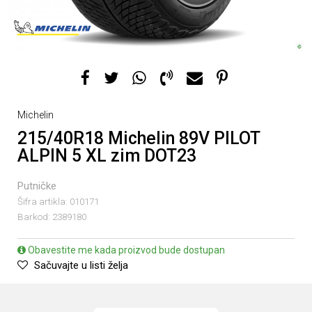
Michelin
215/40R18 Michelin 89V PILOT
ALPIN 5 XL zim DOT23
Putničke
Šifra artikla:
010171
Barkod:
2389180
Obavestite me kada proizvod bude dostupan
Sačuvajte u listi želja