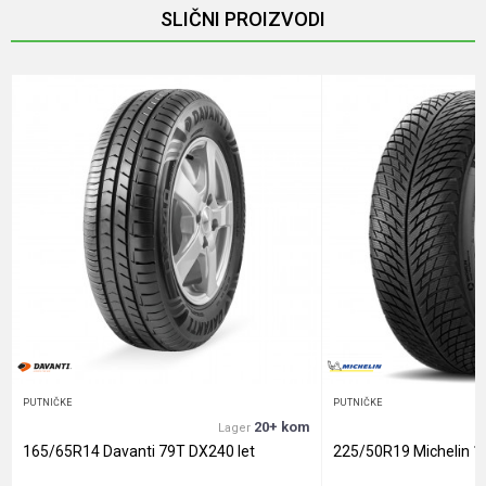
SLIČNI PROIZVODI
Email
Poruka
Anti-spam zaštita - izračunajte koliko je 4 + 1 :
POŠALJI
PUTNIČKE
PUTNIČKE
20+ kom
Lager
165/65R14 Davanti 79T DX240 let
225/50R19 Michelin 1