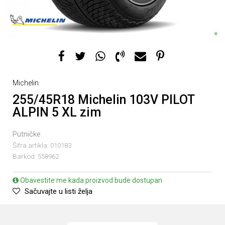
Michelin
255/45R18 Michelin 103V PILOT
ALPIN 5 XL zim
Putničke
Šifra artikla:
010183
Barkod:
558962
Obavestite me kada proizvod bude dostupan
Sačuvajte u listi želja