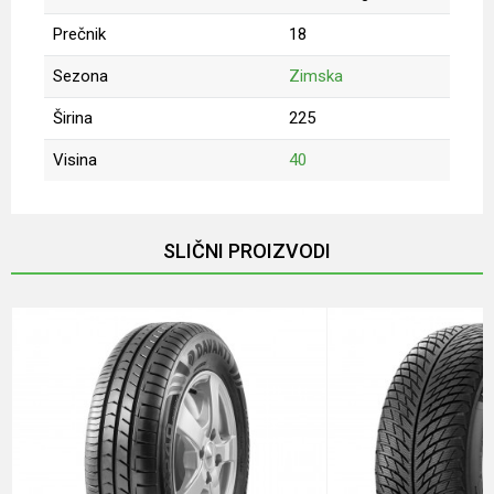
Prečnik
18
Sezona
Zimska
Širina
225
Visina
40
Ime/Nadimak
SLIČNI PROIZVODI
Email
Poruka