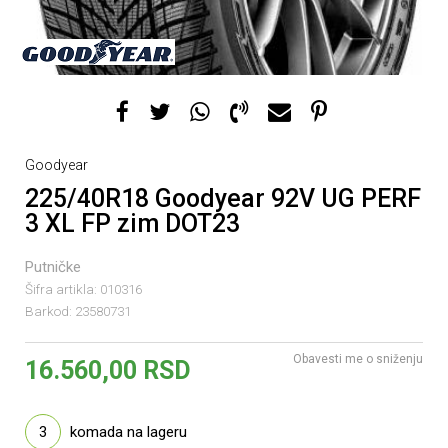
Goodyear
225/40R18 Goodyear 92V UG PERF
3 XL FP zim DOT23
Putničke
Šifra artikla:
010316
Barkod:
23580731
Obavesti me o sniženju
16.560,00
RSD
3
komada na lageru