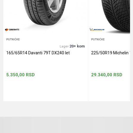
Anti-spam zaštita - izračunajte koliko je 2 + 3 :
POŠALJI
PUTNIČKE
PUTNIČKE
20+ kom
Lager
165/65R14 Davanti 79T DX240 let
225/50R19 Michelin 1
5.350,00
RSD
29.340,00
RSD