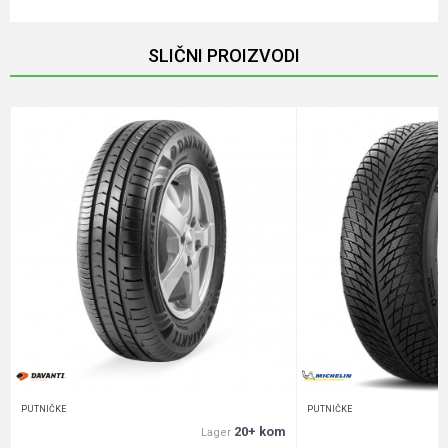
Ime/Nadimak
SLIČNI PROIZVODI
Email
Poruka
Anti-spam zaštita - izračunajte koliko je 9 - 4 :
POŠALJI
PUTNIČKE
PUTNIČKE
20+ kom
Lager