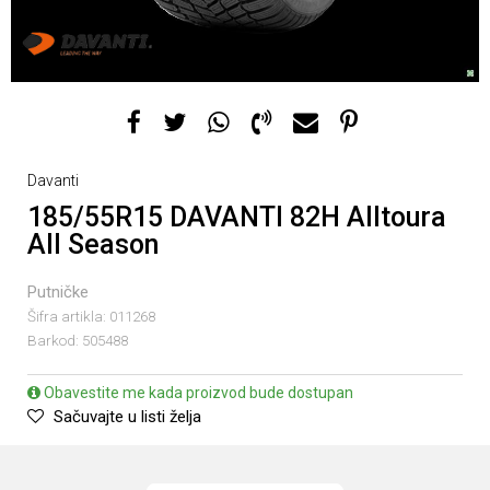
Davanti
185/55R15 DAVANTI 82H Alltoura
All Season
Putničke
Šifra artikla:
011268
Barkod:
505488
Obavestite me kada proizvod bude dostupan
Sačuvajte u listi želja