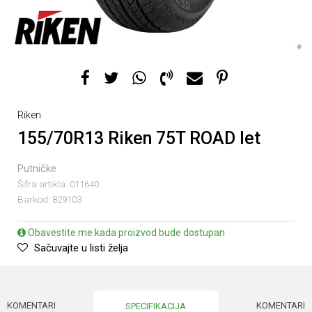
Riken
155/70R13 Riken 75T ROAD let
Putničke
Šifra artikla:
011640
Barkod:
829103
Obavestite me kada proizvod bude dostupan
Sačuvajte u listi želja
KOMENTARI
KOMENTARI
SPECIFIKACIJA