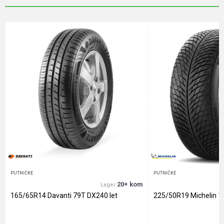
Email
Poruka
Anti-spam zaštita - izračunajte koliko je 2 + 3 :
POŠALJI
PUTNIČKE
PUTNIČKE
20+ kom
Lager
165/65R14 Davanti 79T DX240 let
225/50R19 Michelin 1