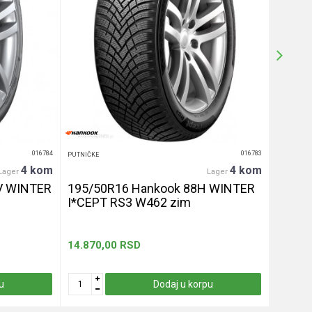
016784
016783
PUTNIČKE
PUTNIČKE
4 kom
4 kom
Lager
Lager
V WINTER
195/50R16 Hankook 88H WINTER
255/4
I*CEPT RS3 W462 zim
let
14.870,00
RSD
13.330
u
Dodaj u korpu