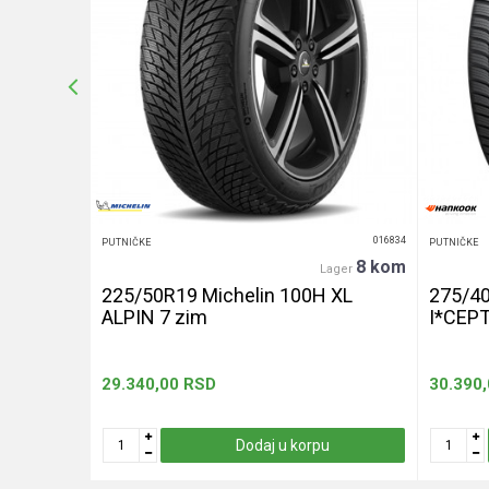
Anti-spam zaštita - izračunajte koliko je 2 + 3 :
POŠALJI
016439
016834
PUTNIČKE
PUTNIČKE
20+ kom
8 kom
er
Lager
240 let
225/50R19 Michelin 100H XL
275/4
ALPIN 7 zim
I*CEP
29.340,00
RSD
30.390
u
Dodaj u korpu