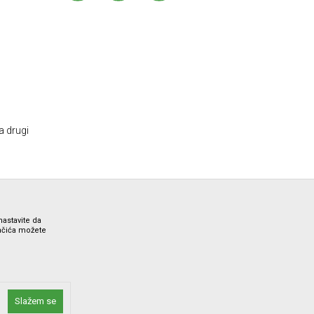
a drugi
nastavite da
lačića možete
ne i bez grešaka. Svi artikli prikazani na sajtu su deo naše
Slažem se
 Call Centra na 012/7100321.