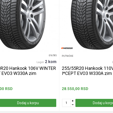
016785
PUTNIČKE
2 kom
Lager
0R20 Hankook 106V WINTER
255/55R20 Hankook 110
T EVO3 W330A zim
I*CEPT EVO3 W330A zim
,00
RSD
28.550,00
RSD
Dodaj u korpu
Dodaj u korp