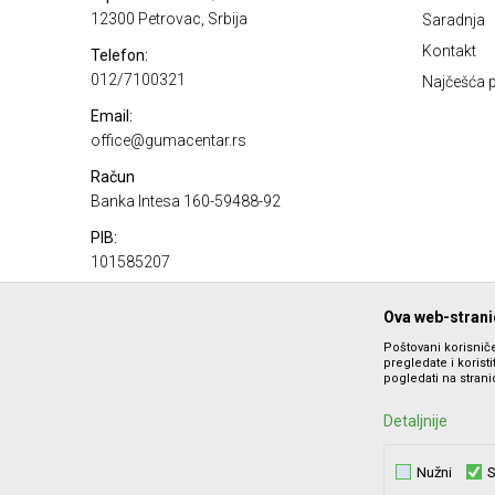
12300 Petrovac, Srbija
Saradnja
Kontakt
Telefon:
012/7100321
Najčešća p
Email:
office@gumacentar.rs
Račun
Banka Intesa 160-59488-92
PIB:
101585207
Matični broj:
Ova web-stranic
17100980
Poštovani korisniče
pregledate i korist
pogledati na stranic
Detaljnije
Nužni
S
Nastojimo da budemo što precizniji u opisu proizvoda, prika
ponude i ne podrazumeva da 