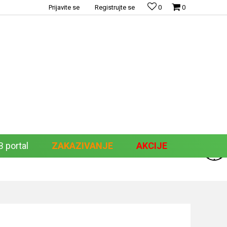
Prijavite se
Registrujte se
0
0
 portal
ZAKAZIVANJE
AKCIJE
Pretraži sajt