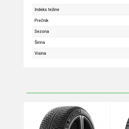
Indeks težine
Prečnik
Sezona
Širina
Visina
Ime/Nadimak
Poruka