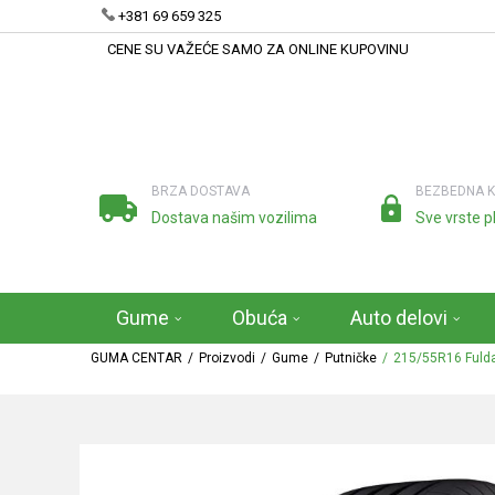
+381 69 659 325
CENE SU VAŽEĆE SAMO ZA ONLINE KUPOVINU
BRZA DOSTAVA
BEZBEDNA 
Dostava našim vozilima
Sve vrste p
Gume
Obuća
Auto delovi
GUMA CENTAR
Proizvodi
Gume
Putničke
215/55R16 Fuld