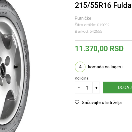
215/55R16 Fuld
Putničke
Šifra artikla:
012092
Barkod:
542655
11.370,00
RSD
4
komada na lageru
Količina:
DODAJ
Sačuvajte u listi želja