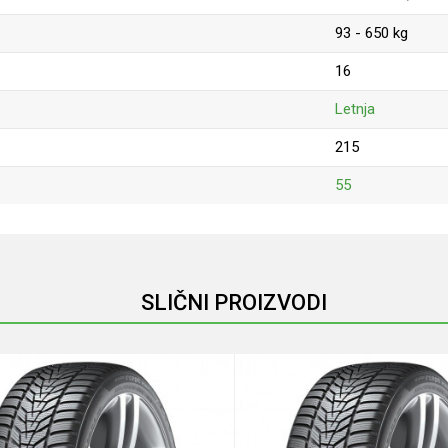
93 - 650 kg
16
Letnja
215
55
Email
SLIČNI PROIZVODI