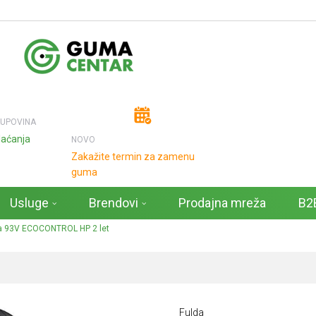
KUPOVINA
laćanja
NOVO
Zakažite termin za zamenu
guma
Usluge
Brendovi
Prodajna mreža
B2B
a 93V ECOCONTROL HP 2 let
Fulda