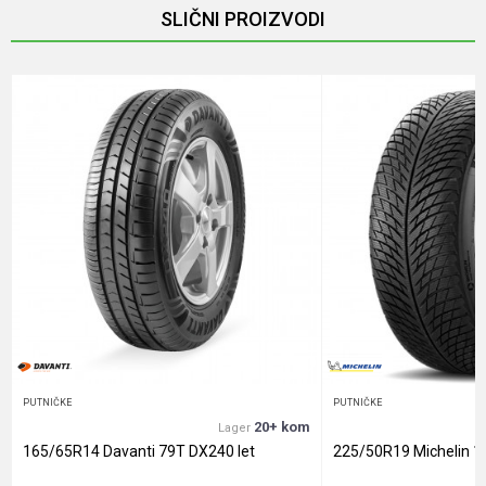
SLIČNI PROIZVODI
Email
Poruka
Anti-spam zaštita - izračunajte koliko je 6 - 1 :
POŠALJI
PUTNIČKE
PUTNIČKE
20+ kom
Lager
165/65R14 Davanti 79T DX240 let
225/50R19 Michelin 1