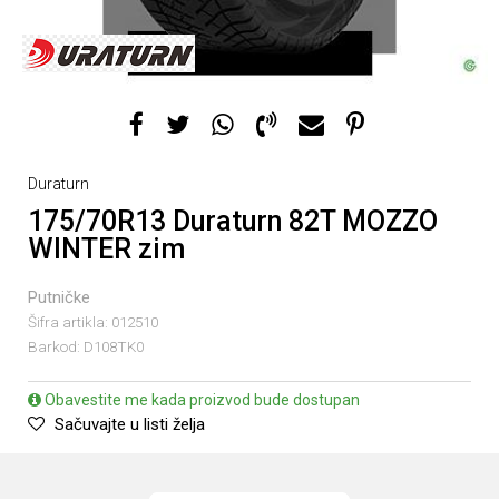
Duraturn
175/70R13 Duraturn 82T MOZZO
WINTER zim
Putničke
Šifra artikla:
012510
Barkod:
D108TK0
Obavestite me kada proizvod bude dostupan
Sačuvajte u listi želja