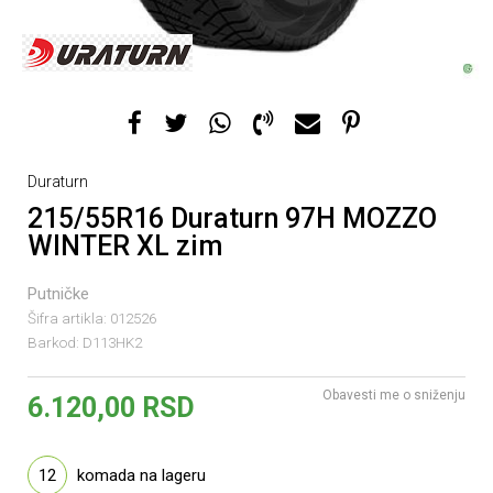
Duraturn
215/55R16 Duraturn 97H MOZZO
WINTER XL zim
Putničke
Šifra artikla:
012526
Barkod:
D113HK2
Obavesti me o sniženju
6.120,00
RSD
12
komada na lageru