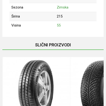
Sezona
Zimska
Širina
215
Visina
55
Ime/Nadimak
SLIČNI PROIZVODI
Email
Poruka
Anti-spam zaštita - izračunajte koliko je 6 - 1 :