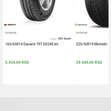
Anti-spam zaštita - izračunajte koliko je 4 + 1 :
POŠALJI
PUTNIČKE
PUTNIČKE
20+ kom
Lager
165/65R14 Davanti 79T DX240 let
225/50R19 Michelin 1
5.350,00
RSD
29.340,00
RSD