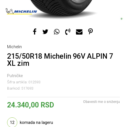
Michelin
215/50R18 Michelin 96V ALPIN 7
XL zim
Putničke
Šifra artikla:
012593
Barkod:
517693
Obavesti me o sniženju
24.340,00
RSD
12
komada na lageru