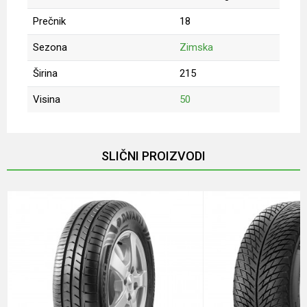
Prečnik
18
Sezona
Zimska
Širina
215
Visina
50
Ime/Nadimak
SLIČNI PROIZVODI
Email
Poruka