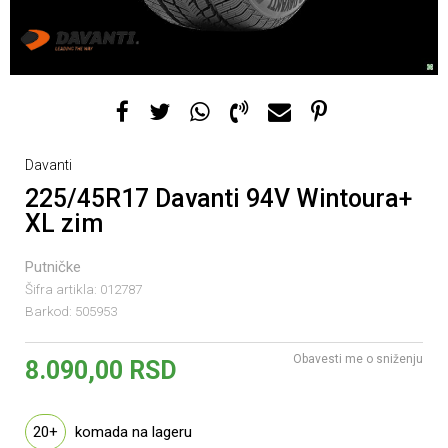
Davanti
225/45R17 Davanti 94V Wintoura+
XL zim
1
2
Putničke
Šifra artikla:
012787
Barkod:
505953
Obavesti me o sniženju
8.090,00
RSD
20+
komada na lageru