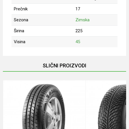
Prečnik
17
Sezona
Zimska
Širina
225
Visina
45
Ime/Nadimak
SLIČNI PROIZVODI
Email
Poruka