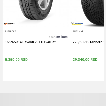
Anti-spam zaštita - izračunajte koliko je 6 - 1 :
POŠALJI
PUTNIČKE
PUTNIČKE
20+ kom
Lager
165/65R14 Davanti 79T DX240 let
225/50R19 Michelin 1
5.350,00
RSD
29.340,00
RSD