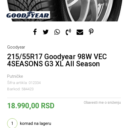
Goodyear
215/55R17 Goodyear 98W VEC
4SEASONS G3 XL All Season
Putničke
Šifra artikla:
012334
Barkod:
584423
Obavesti me o sniženju
18.990,00
RSD
1
komad na lageru