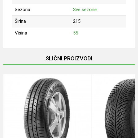
Sezona
Sve sezone
Širina
215
Visina
55
Ime/Nadimak
SLIČNI PROIZVODI
Email
Poruka
Anti-spam zaštita - izračunajte koliko je 9 - 4 :