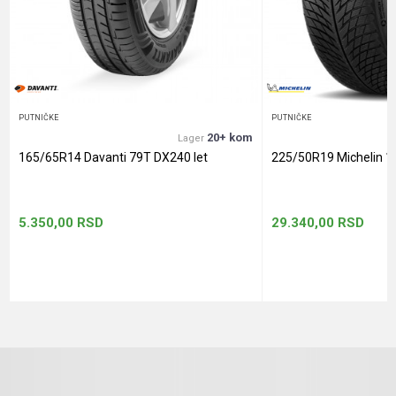
Anti-spam zaštita - izračunajte koliko je 9 - 4 :
POŠALJI
PUTNIČKE
PUTNIČKE
20+ kom
Lager
165/65R14 Davanti 79T DX240 let
225/50R19 Michelin 1
5.350,00
RSD
29.340,00
RSD