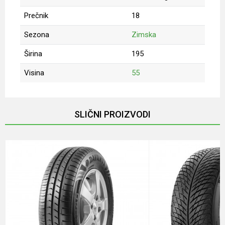
Prečnik
18
Sezona
Zimska
Širina
195
Visina
55
Ime/Nadimak
SLIČNI PROIZVODI
Email
Poruka