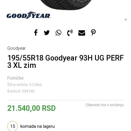
Goodyear
195/55R18 Goodyear 93H UG PERF
3 XL zim
Putničke
Šifra artikla:
012464
Barkod:
594146
Obavesti me o sniženju
21.540,00
RSD
15
komada na lageru