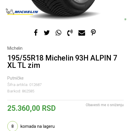
Michelin
195/55R18 Michelin 93H ALPIN 7
XL TL zim
Putničke
Šifra artikla:
012687
Barkod:
862585
Obavesti me o sniženju
25.360,00
RSD
8
komada na lageru