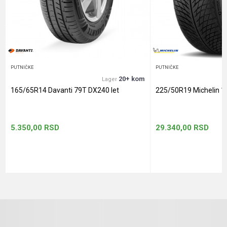
Anti-spam zaštita - izračunajte koliko je 6 - 1 :
POŠALJI
PUTNIČKE
PUTNIČKE
20+ kom
Lager
165/65R14 Davanti 79T DX240 let
225/50R19 Michelin 1
5.350,00
RSD
29.340,00
RSD