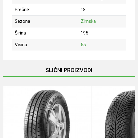
Prečnik
18
Sezona
Zimska
Širina
195
Visina
55
Ime/Nadimak
SLIČNI PROIZVODI
Email
Poruka