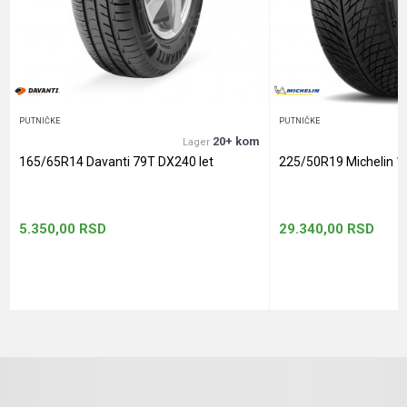
Anti-spam zaštita - izračunajte koliko je 9 - 4 :
POŠALJI
PUTNIČKE
PUTNIČKE
20+ kom
Lager
165/65R14 Davanti 79T DX240 let
225/50R19 Michelin 1
5.350,00
RSD
29.340,00
RSD