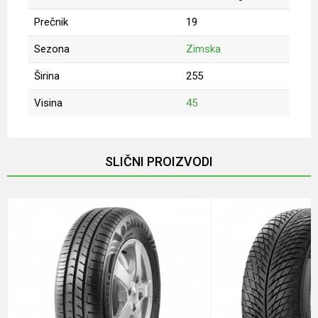
Prečnik
19
Sezona
Zimska
Širina
255
Visina
45
Ime/Nadimak
SLIČNI PROIZVODI
Email
Poruka