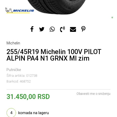
Michelin
255/45R19 Michelin 100V PILOT
ALPIN PA4 N1 GRNX MI zim
Putničke
Šifra artikla:
012738
Barkod:
468752
Obavesti me o sniženju
31.450,00
RSD
4
komada na lageru