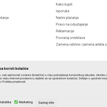
Kako kupiti
Isporuka
itanja
Načini plaćanja
Pravo na odustajanje
Reklamacije
Povraćaj sredstava
Zamena veličine i zamena artikla z
a koristi kolačiće
, naš sajt koristi cookies (kolačiće) u cilju poboljšanja korisničkog iskustva. Ukoliko 
ite našu Internet prodavnicu slažete se sa upotrebom kolačića. Detalje o upotrebi ko
i Politika privatnosti.
tatistika
Marketing
zu slika i samih cena, ali ne možemo garantovati da su sve informacije komplet
Saznaj više
su dostupni u svakom trenutku. Raspoloživost robe možete proveriti pozivom