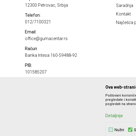
12300 Petrovac, Srbija
Saradnja
Kontakt
Telefon:
012/7100321
Najčešća p
Email:
office@gumacentar.rs
Račun
Banka Intesa 160-59488-92
PIB:
101585207
Matični broj:
Ova web-stranic
17100980
Poštovani korisniče
pregledate i korist
pogledati na stranic
Detaljnije
Nužni
S
Nastojimo da budemo što precizniji u opisu proizvoda, prika
ponude i ne podrazumeva da 