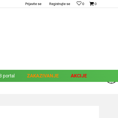
Prijavite se
Registrujte se
0
0
 portal
ZAKAZIVANJE
AKCIJE
Pretraži sajt