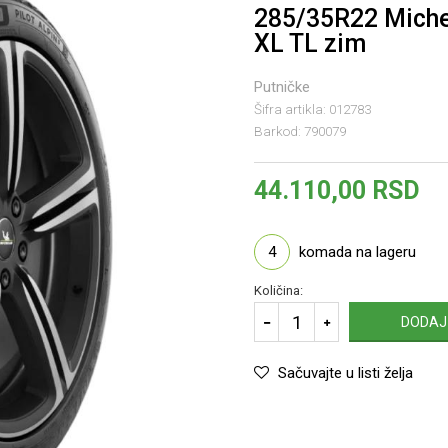
285/35R22 Miche
XL TL zim
Putničke
Šifra artikla:
012783
Barkod:
790079
44.110,00
RSD
4
komada na lageru
Količina:
DODAJ
Sačuvajte u listi želja