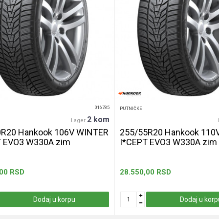
016785
PUTNIČKE
2 kom
Lager
0R20 Hankook 106V WINTER
255/55R20 Hankook 110
T EVO3 W330A zim
I*CEPT EVO3 W330A zim
,00
RSD
28.550,00
RSD
Dodaj u korpu
Dodaj u korp