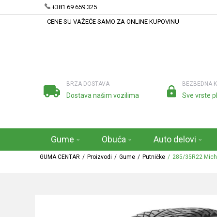
+381 69 659 325
CENE SU VAŽEĆE SAMO ZA ONLINE KUPOVINU
BRZA DOSTAVA
BEZBEDNA 
Dostava našim vozilima
Sve vrste p
Gume
Obuća
Auto delovi
GUMA CENTAR
Proizvodi
Gume
Putničke
285/35R22 Miche