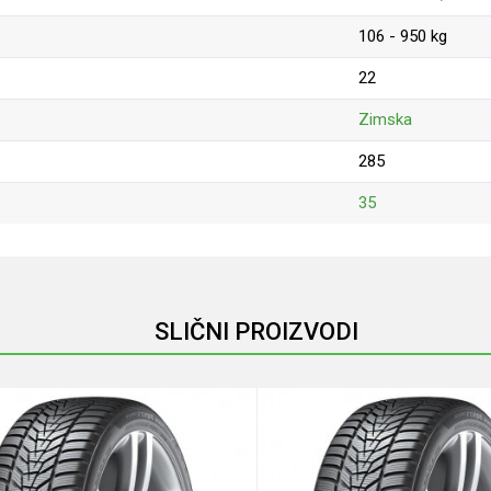
106 - 950 kg
22
Zimska
285
35
Email
SLIČNI PROIZVODI