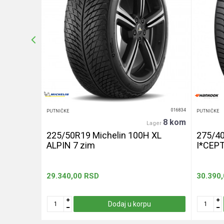
Anti-spam zaštita - izračunajte koliko je 6 - 1 :
POŠALJI
016439
016834
PUTNIČKE
PUTNIČKE
20+ kom
8 kom
er
Lager
240 let
225/50R19 Michelin 100H XL
275/4
ALPIN 7 zim
I*CEP
29.340,00
RSD
30.390
u
Dodaj u korpu