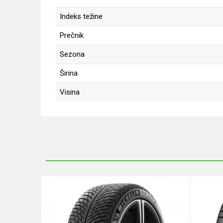
Indeks težine
Prečnik
Sezona
Širina
Visina
Ime/Nadimak
Poruka