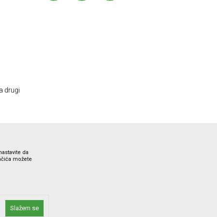
a drugi
nastavite da
lačića možete
ne i bez grešaka. Svi artikli prikazani na sajtu su deo naše
Slažem se
 Call Centra na 012/7100321.