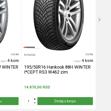
016784
016783
PUTNIČKE
PUTNIČKE
4 kom
4 kom
Lager
Lager
V WINTER
195/50R16 Hankook 88H WINTER
255/4
I*CEPT RS3 W462 zim
let
14.870,00
RSD
13.330
u
Dodaj u korpu