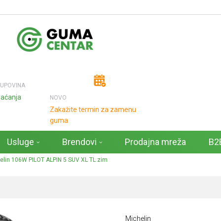
KUPOVINA
laćanja
NOVO
Zakažite termin za zamenu
guma
Usluge
Brendovi
Prodajna mreža
B2B
lin 106W PILOT ALPIN 5 SUV XL TL zim
Michelin