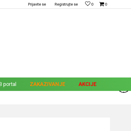
Prijavite se
Registrujte se
0
0
 portal
ZAKAZIVANJE
AKCIJE
Pretraži sajt