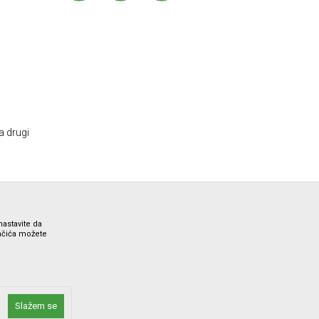
a drugi
nastavite da
lačića možete
ne i bez grešaka. Svi artikli prikazani na sajtu su deo naše
Slažem se
 Call Centra na 012/7100321.