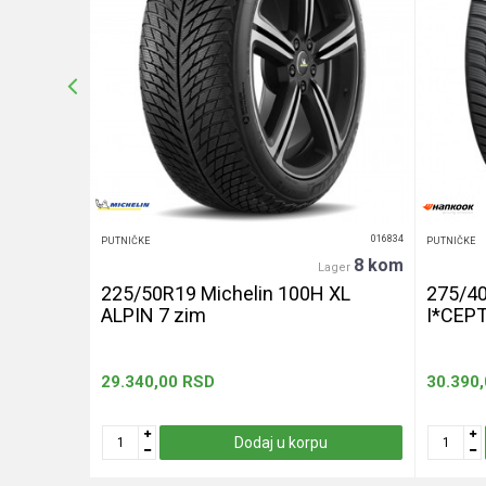
Anti-spam zaštita - izračunajte koliko je 6 - 1 :
POŠALJI
016439
016834
PUTNIČKE
PUTNIČKE
20+ kom
8 kom
er
Lager
240 let
225/50R19 Michelin 100H XL
275/4
ALPIN 7 zim
I*CEP
29.340,00
RSD
30.390
u
Dodaj u korpu