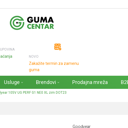
KUPOVINA
laćanja
NOVO
Zakažite termin za zamenu
guma
Usluge
Brendovi
Prodajna mreža
B2B
year 105V UG PERF G1 NE0 XL zim DOT23
Goodyear