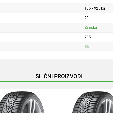
105 - 925 kg
20
Zimska
235
55
Email
SLIČNI PROIZVODI