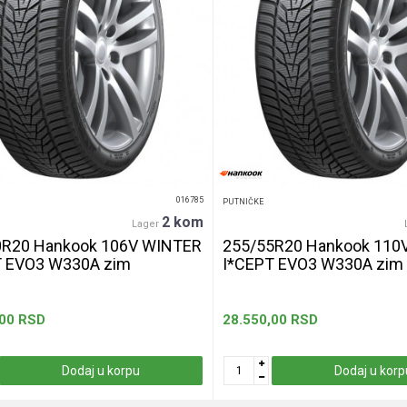
016785
PUTNIČKE
2 kom
Lager
0R20 Hankook 106V WINTER
255/55R20 Hankook 110
T EVO3 W330A zim
I*CEPT EVO3 W330A zim
,00
RSD
28.550,00
RSD
Dodaj u korpu
Dodaj u korp