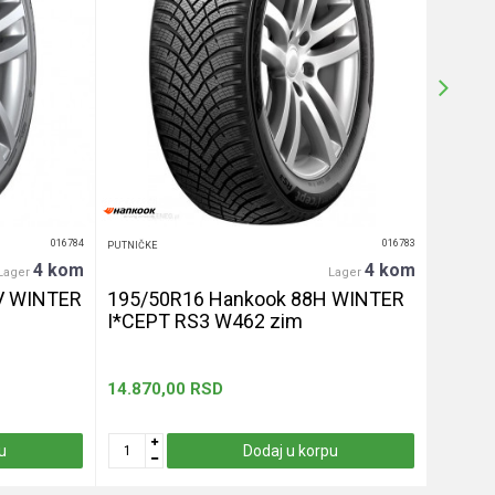
016784
016783
PUTNIČKE
PUTNIČKE
4 kom
4 kom
Lager
Lager
V WINTER
195/50R16 Hankook 88H WINTER
255/4
I*CEPT RS3 W462 zim
let
14.870,00
RSD
13.330
u
Dodaj u korpu