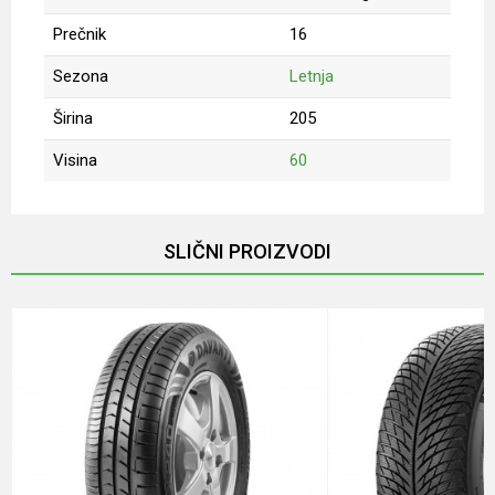
Prečnik
16
Sezona
Letnja
Širina
205
Visina
60
Ime/Nadimak
SLIČNI PROIZVODI
Email
Poruka