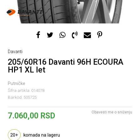
Davanti
205/60R16 Davanti 96H ECOURA
HP1 XL let
Putničke
Šifra artikla:
014078
Barkod:
505725
Obavesti me o sniženju
7.060,00
RSD
20+
komada na lageru