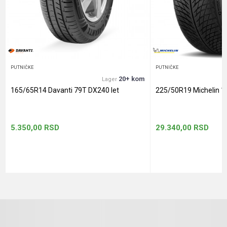
Anti-spam zaštita - izračunajte koliko je 9 - 4 :
POŠALJI
PUTNIČKE
PUTNIČKE
20+ kom
Lager
165/65R14 Davanti 79T DX240 let
225/50R19 Michelin 1
5.350,00
RSD
29.340,00
RSD