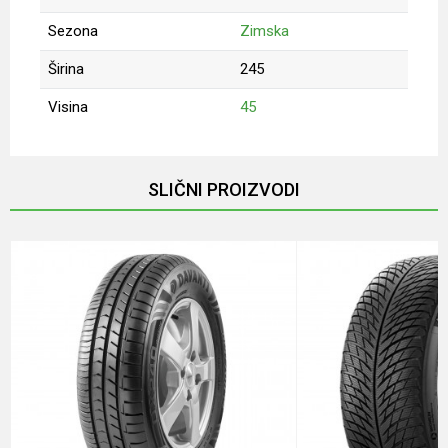
Sezona
Zimska
Širina
245
Visina
45
Ime/Nadimak
SLIČNI PROIZVODI
Email
Poruka
Anti-spam zaštita - izračunajte koliko je 2 + 3 :