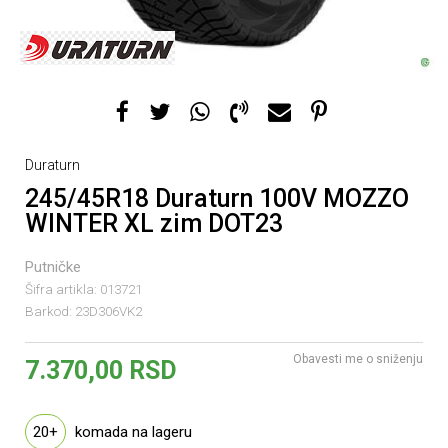
Duraturn
245/45R18 Duraturn 100V MOZZO
WINTER XL zim DOT23
Putničke
Šifra artikla:
013721
Barkod:
23D306VK2
Obavesti me o sniženju
7.370,00
RSD
20+
komada na lageru