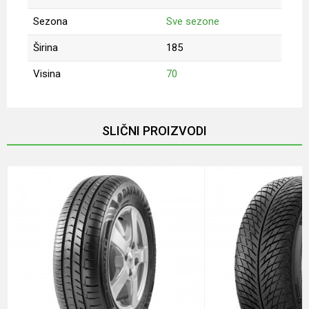
Sezona
Sve sezone
Širina
185
Visina
70
Ime/Nadimak
SLIČNI PROIZVODI
Email
Poruka
Anti-spam zaštita - izračunajte koliko je 6 - 1 :