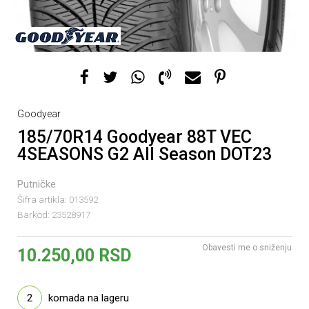
Goodyear
185/70R14 Goodyear 88T VEC
4SEASONS G2 All Season DOT23
Putničke
Šifra artikla:
013592
Barkod:
23528917
Obavesti me o sniženju
10.250,00
RSD
2
komada na lageru