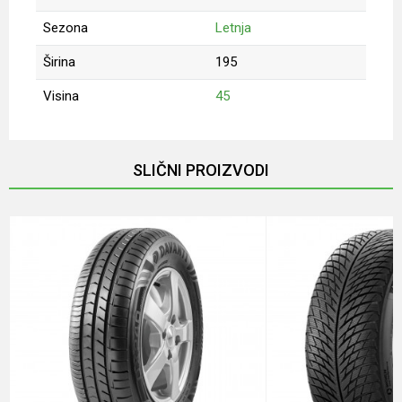
Sezona
Letnja
Širina
195
Visina
45
Ime/Nadimak
SLIČNI PROIZVODI
Email
Poruka
Anti-spam zaštita - izračunajte koliko je 6 - 1 :