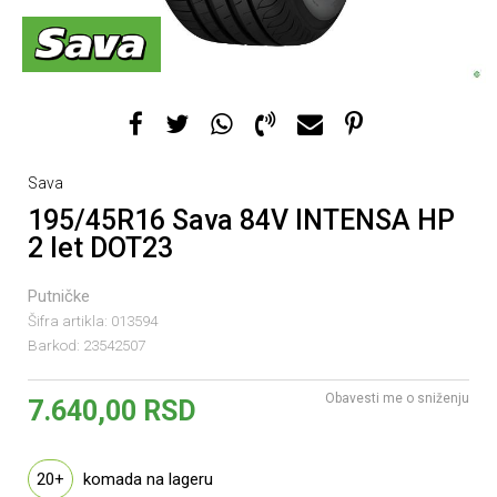
Sava
195/45R16 Sava 84V INTENSA HP
2 let DOT23
Putničke
Šifra artikla:
013594
Barkod:
23542507
Obavesti me o sniženju
7.640,00
RSD
20+
komada na lageru