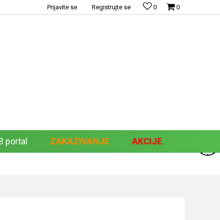
Prijavite se
Registrujte se
0
0
 portal
ZAKAZIVANJE
AKCIJE
Pretraži sajt