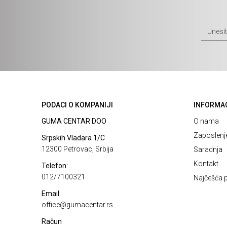
PODACI O KOMPANIJI
INFORMA
GUMA CENTAR DOO
O nama
Zaposlenj
Srpskih Vladara 1/C
12300 Petrovac, Srbija
Saradnja
Kontakt
Telefon:
012/7100321
Najčešća p
Email:
office@gumacentar.rs
Račun