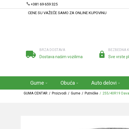
+381 69 659 325
CENE SU VAŽEĆE SAMO ZA ONLINE KUPOVINU
BRZA DOSTAVA
BEZBEDNA 
Dostava našim vozilima
Sve vrste p
Gume
Obuća
Auto delovi
GUMA CENTAR
Proizvodi
Gume
Putničke
255/40R19 Dava