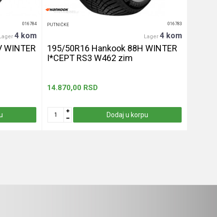
016784
016783
PUTNIČKE
PUTNIČKE
4 kom
4 kom
Lager
Lager
V WINTER
195/50R16 Hankook 88H WINTER
255/4
I*CEPT RS3 W462 zim
let
14.870,00
RSD
13.330
u
Dodaj u korpu