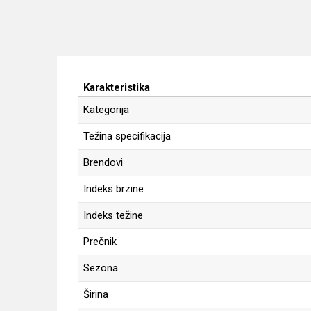
Karakteristika
Kategorija
Težina specifikacija
Brendovi
Indeks brzine
Indeks težine
Prečnik
Sezona
Širina