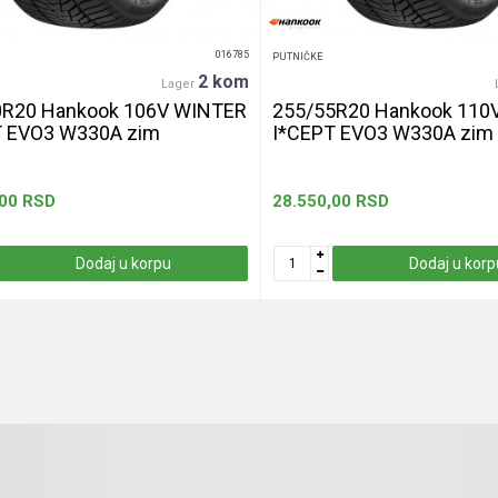
016785
PUTNIČKE
2 kom
Lager
0R20 Hankook 106V WINTER
255/55R20 Hankook 110
T EVO3 W330A zim
I*CEPT EVO3 W330A zim
,00
RSD
28.550,00
RSD
Dodaj u korpu
Dodaj u korp