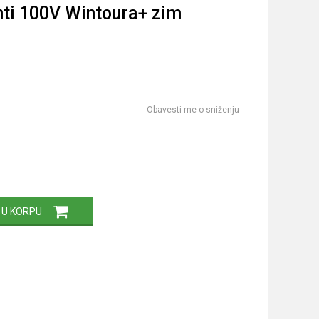
ti 100V Wintoura+ zim
Obavesti me o sniženju
 U KORPU