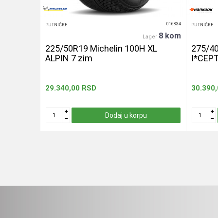
016439
016834
PUTNIČKE
PUTNIČKE
20+ kom
8 kom
er
Lager
240 let
225/50R19 Michelin 100H XL
275/4
ALPIN 7 zim
I*CEP
29.340,00
RSD
30.390
u
Dodaj u korpu