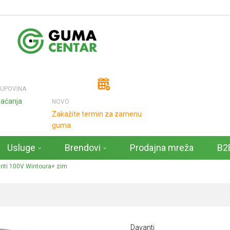
KUPOVINA
laćanja
NOVO
Zakažite termin za zamenu
guma
Usluge
Brendovi
Prodajna mreža
B2B
nti 100V Wintoura+ zim
Davanti