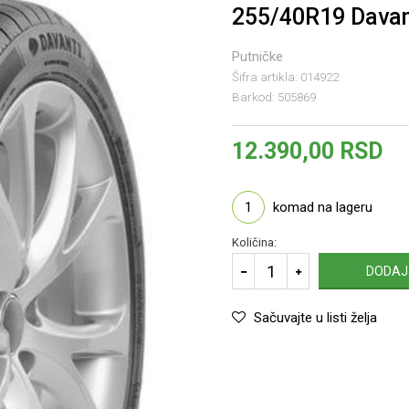
255/40R19 Davan
Putničke
Šifra artikla:
014922
Barkod:
505869
12.390,00
RSD
1
komad na lageru
Količina:
DODAJ
Sačuvajte u listi želja