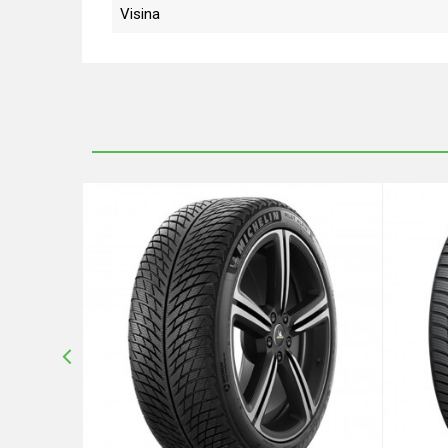
Visina
Ime/Nadimak
Poruka
Anti-spam zaštita - izračunajte koliko je 4 + 1 :
POŠALJI