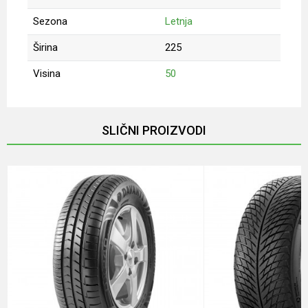
Sezona
Letnja
Širina
225
Visina
50
Ime/Nadimak
SLIČNI PROIZVODI
Email
Poruka
Anti-spam zaštita - izračunajte koliko je 4 + 1 :