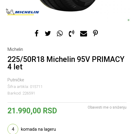
Michelin
225/50R18 Michelin 95V PRIMACY
4 let
Putničke
Šifra artikla:
015711
Barkod:
226591
Obavesti me o sniženju
21.990,00
RSD
4
komada na lageru