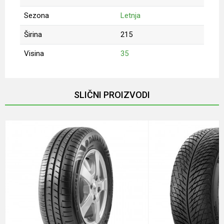
Sezona
Letnja
Širina
215
Visina
35
Ime/Nadimak
SLIČNI PROIZVODI
Email
Poruka
Anti-spam zaštita - izračunajte koliko je 4 + 1 :