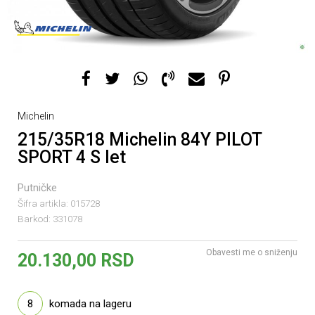
Michelin
215/35R18 Michelin 84Y PILOT
SPORT 4 S let
Putničke
Šifra artikla:
015728
Barkod:
331078
Obavesti me o sniženju
20.130,00
RSD
8
komada na lageru