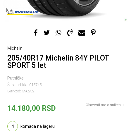
Michelin
205/40R17 Michelin 84Y PILOT
SPORT 5 let
Putničke
Šifra artikla:
015745
Barkod:
396252
Obavesti me o sniženju
14.180,00
RSD
4
komada na lageru