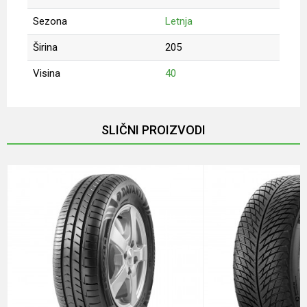
Sezona
Letnja
Širina
205
Visina
40
Ime/Nadimak
SLIČNI PROIZVODI
Email
Poruka
Anti-spam zaštita - izračunajte koliko je 4 + 1 :