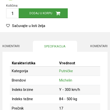
Količina:
DODAJ U KORPU
Sačuvajte u listi želja
KOMENTARI
KOMENTARI
SPECIFIKACIJA
Karakteristika
Vrednost
Kategorija
Putničke
Brendovi
Michelin
Indeks brzine
Y - 300 km/h
Indeks težine
84 - 500 kg
Prečnik
17