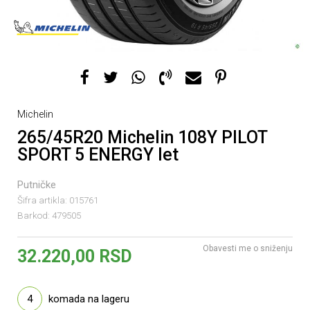
Michelin
265/45R20 Michelin 108Y PILOT
SPORT 5 ENERGY let
Putničke
Šifra artikla:
015761
Barkod:
479505
Obavesti me o sniženju
32.220,00
RSD
4
komada na lageru