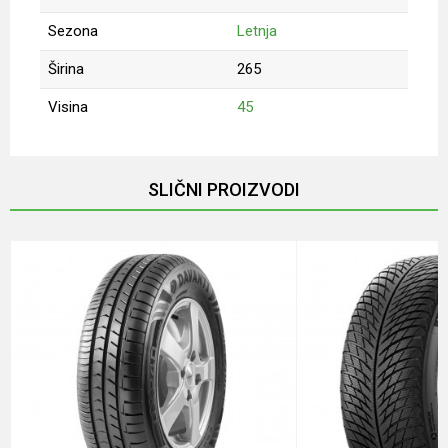
Sezona
Letnja
Širina
265
Visina
45
Ime/Nadimak
SLIČNI PROIZVODI
Email
Poruka
Anti-spam zaštita - izračunajte koliko je 2 + 3 :