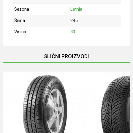
Sezona
Letnja
Širina
245
Visina
40
Ime/Nadimak
SLIČNI PROIZVODI
Email
Poruka
Anti-spam zaštita - izračunajte koliko je 2 + 3 :