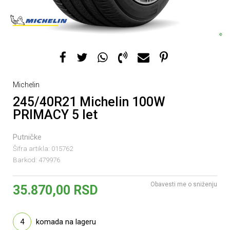
Michelin
245/40R21 Michelin 100W
PRIMACY 5 let
Putničke
Šifra artikla:
015762
Barkod:
479976
Obavesti me o sniženju
35.870,00
RSD
4
komada na lageru