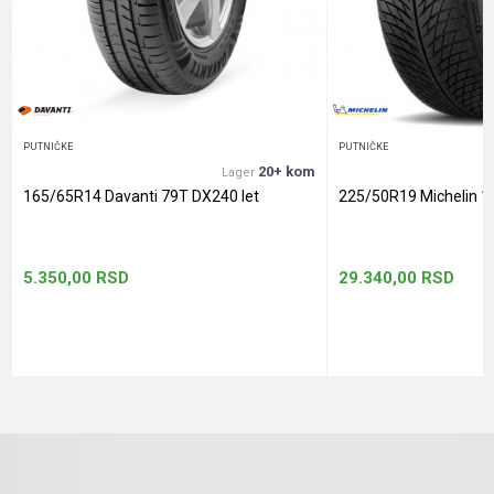
Anti-spam zaštita - izračunajte koliko je 9 - 4 :
POŠALJI
PUTNIČKE
PUTNIČKE
20+ kom
Lager
165/65R14 Davanti 79T DX240 let
225/50R19 Michelin 1
5.350,00
RSD
29.340,00
RSD