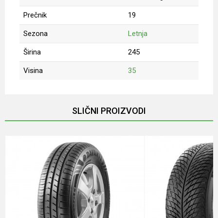
Prečnik
19
Sezona
Letnja
Širina
245
Visina
35
Ime/Nadimak
SLIČNI PROIZVODI
Email
Poruka