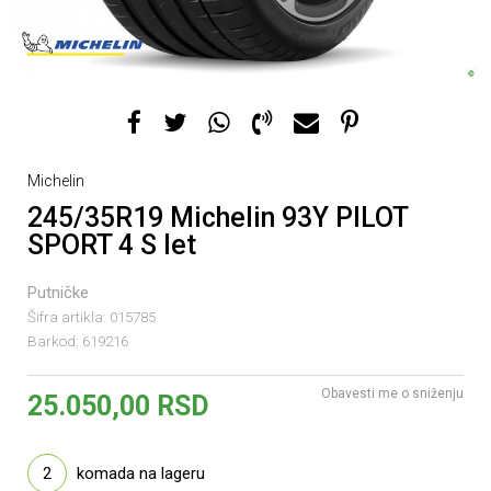
Michelin
245/35R19 Michelin 93Y PILOT
SPORT 4 S let
Putničke
Šifra artikla:
015785
Barkod:
619216
Obavesti me o sniženju
25.050,00
RSD
2
komada na lageru