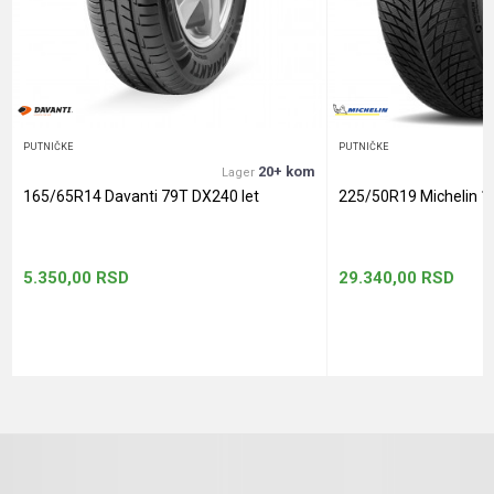
Anti-spam zaštita - izračunajte koliko je 2 + 3 :
POŠALJI
PUTNIČKE
PUTNIČKE
20+ kom
Lager
165/65R14 Davanti 79T DX240 let
225/50R19 Michelin 1
5.350,00
RSD
29.340,00
RSD