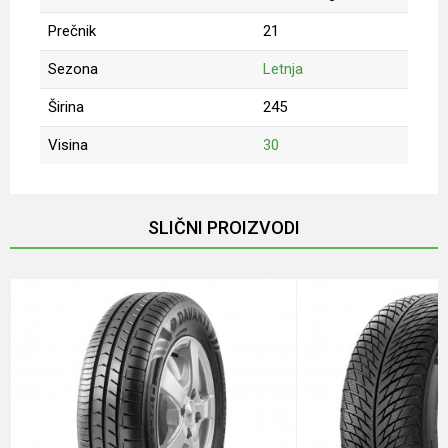
Prečnik
21
Sezona
Letnja
Širina
245
Visina
30
Ime/Nadimak
SLIČNI PROIZVODI
Email
Poruka