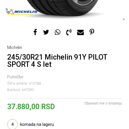
Michelin
245/30R21 Michelin 91Y PILOT
SPORT 4 S let
Putničke
Šifra artikla:
015788
Barkod:
647390
Obavesti me o sniženju
37.880,00
RSD
4
komada na lageru