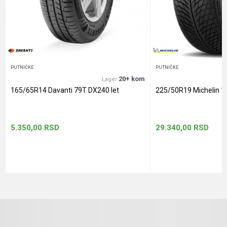
Anti-spam zaštita - izračunajte koliko je 2 + 3 :
POŠALJI
PUTNIČKE
PUTNIČKE
20+ kom
Lager
165/65R14 Davanti 79T DX240 let
225/50R19 Michelin 1
5.350,00
RSD
29.340,00
RSD