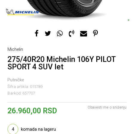
Michelin
275/40R20 Michelin 106Y PILOT
SPORT 4 SUV let
Putničke
Šifra artikla:
015789
Barkod:
657707
Obavesti me o sniženju
26.960,00
RSD
4
komada na lageru