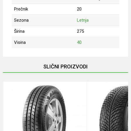
Prečnik
20
Sezona
Letnja
Širina
275
Visina
40
Ime/Nadimak
SLIČNI PROIZVODI
Email
Poruka