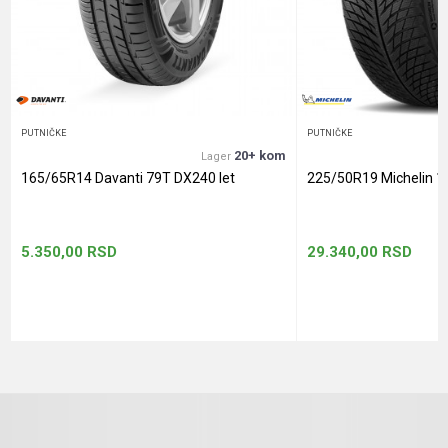
Anti-spam zaštita - izračunajte koliko je 6 - 1 :
POŠALJI
PUTNIČKE
PUTNIČKE
20+ kom
Lager
165/65R14 Davanti 79T DX240 let
225/50R19 Michelin 1
5.350,00
RSD
29.340,00
RSD