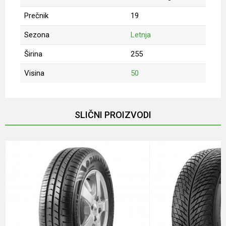
Prečnik
19
Sezona
Letnja
Širina
255
Visina
50
Ime/Nadimak
SLIČNI PROIZVODI
Email
Poruka