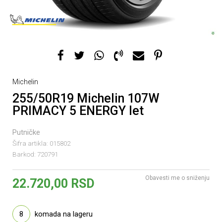
Michelin
255/50R19 Michelin 107W
PRIMACY 5 ENERGY let
Putničke
Šifra artikla:
015802
Barkod:
720791
Obavesti me o sniženju
22.720,00
RSD
8
komada na lageru